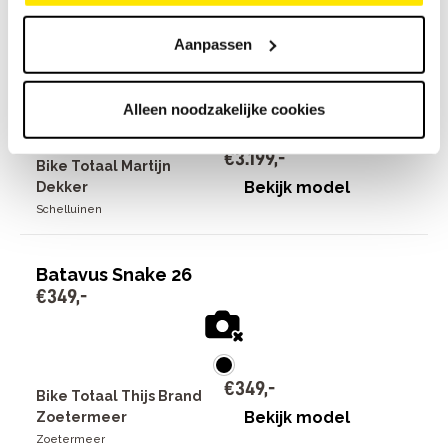
Batavus Finez E-go Power Exclusive
Aanpassen
€
3
.
199
,
-
Alleen noodzakelijke cookies
€
3
.
199
,
-
Bike Totaal Martijn
Bekijk model
Dekker
Schelluinen
Batavus Snake 26
€
349
,
-
€
349
,
-
Bike Totaal Thijs Brand
Bekijk model
Zoetermeer
Zoetermeer