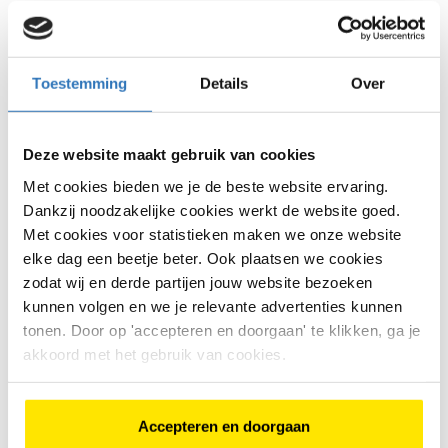
Batavus Amigo
€
125
,
-
Toestemming
Details
Over
Deze website maakt gebruik van cookies
€
125
,
-
Bike Totaal van Oord
Met cookies bieden we je de beste website ervaring.
Bekijk model
Raamsdonksveer
Dankzij noodzakelijke cookies werkt de website goed.
Met cookies voor statistieken maken we onze website
elke dag een beetje beter. Ook plaatsen we cookies
Batavus Mambo N7
zodat wij en derde partijen jouw website bezoeken
€
450
,
-
kunnen volgen en we je relevante advertenties kunnen
tonen. Door op 'accepteren en doorgaan' te klikken, ga je
akkoord met het gebruik van cookies.
€
450
,
-
Bike Totaal Dekker
Bekijk model
Geldermalsen
Accepteren en doorgaan