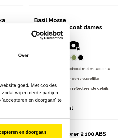
ka
Basil Mosse
regentrenchcoat dames
€
149
,
95
Over
Elegante dames trenchcoat met waterdichte
voor heren
en ademende stof
d T-Fabric
Verstelbare taille voor een vrouwelijke
pasvorm
 website goed. Met cookies
Inclusief capuchon en reflecterende details
ls
zodat wij en derde partijen
voor veiligheid
€
149
,
95
 'accepteren en doorgaan' te
Bekijk model
cepteren en doorgaan
Lovens Explorer 2 100 ABS