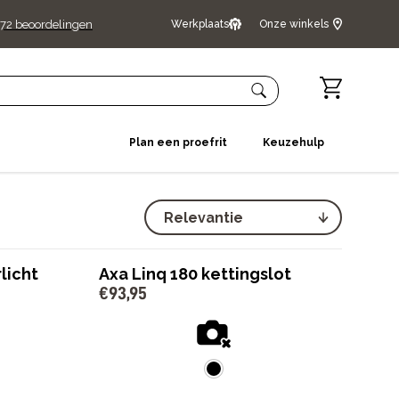
72
beoordelingen
Werkplaats
Onze winkels
Plan een proefrit
Keuzehulp
licht
Axa Linq 180 kettingslot
€
93
,
95