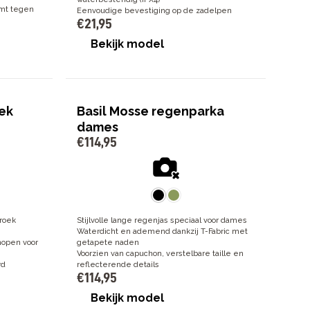
rmt tegen
Eenvoudige bevestiging op de zadelpen
€
21
,
95
Bekijk model
ek
Basil Mosse regenparka
dames
€
114
,
95
roek
Stijlvolle lange regenjas speciaal voor dames
Waterdicht en ademend dankzij T-Fabric met
nopen voor
getapete naden
Voorzien van capuchon, verstelbare taille en
rd
reflecterende details
€
114
,
95
Bekijk model