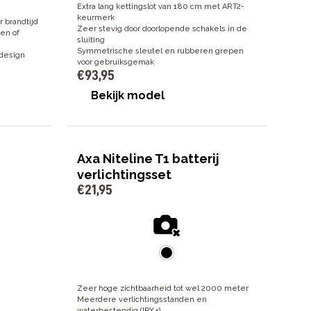
Extra lang kettingslot van 180 cm met ART2-
keurmerk
r brandtijd
Zeer stevig door doorlopende schakels in de
en of
sluiting
Symmetrische sleutel en rubberen grepen
 design
voor gebruiksgemak
€
93
,
95
Bekijk model
Axa Niteline T1 batterij
verlichtingsset
€
21
,
95
Zeer hoge zichtbaarheid tot wel 2000 meter
Meerdere verlichtingsstanden en
waterbestendig (IPX4)