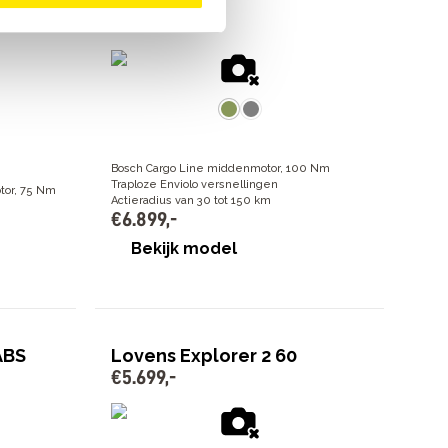
€
6
.
899
,
-
Bosch Cargo Line middenmotor, 100 Nm
Traploze Enviolo versnellingen
tor, 75 Nm
Actieradius van 30 tot 150 km
€
6
.
899
,
-
Bekijk model
ABS
Lovens Explorer 2 60
€
5
.
699
,
-