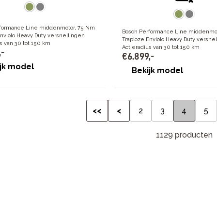
formance Line middenmotor, 75 Nm
Bosch Performance Line middenmo
Enviolo Heavy Duty versnellingen
Traploze Enviolo Heavy Duty versne
s van 30 tot 150 km
Actieradius van 30 tot 150 km
,
-
€
6
.
899
,
-
jk model
Bekijk model
<<
<
2
3
4
5
1129 producten