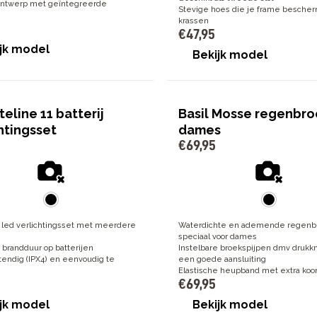
ontwerp met geïntegreerde
Stevige hoes die je frame besche
krassen
€
47
,
95
jk model
Bekijk model
teline 11 batterij
Basil Mosse regenbro
htingsset
dames
€
69
,
95
led verlichtingsset met meerdere
Waterdichte en ademende regenb
speciaal voor dames
 brandduur op batterijen
Instelbare broekspijpen dmv drukk
endig (IPX4) en eenvoudig te
een goede aansluiting
Elastische heupband met extra koo
€
69
,
95
jk model
Bekijk model