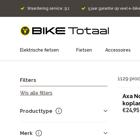
Waardering service: 9,1
5 jaar garantie op veel e-bik
home
Elektrische fietsen
Fietsen
Accessoires
1129 pro
Filters
Wis alle filters
Axa No
kopla
€
24
,
95
Producttype
Fietsen
103
Merk
Elektrische fietsen
173