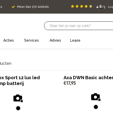
4.8
124
es
Meer dan 170 winkels
/5
Acties
Services
Advies
Lease
ducten
x Sport 12 lux led
Axa DWN Basic achter
€
17
,
95
mp batterij