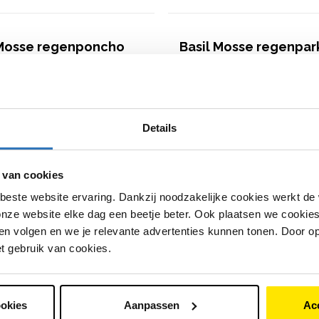
 Mosse regenponcho
Basil Mosse regenpar
heren
€
114
,
95
Details
hte regenponcho met handige
Sportieve lange regenjas speciaal 
 van cookies
Gemaakt van waterdicht en ademen
vorm die makkelijk over je jas past
met getapete naden
nde details voor extra zichtbaarheid
beste website ervaring. Dankzij noodzakelijke cookies werkt de
Voorzien van capuchon, verstelbare
rkeer
manchetten en reflecterende detai
nze website elke dag een beetje beter. Ook plaatsen we cookies 
€
114
,
95
n volgen en we je relevante advertenties kunnen tonen. Door op
jk model
Bekijk model
et gebruik van cookies.
ookies
Aanpassen
Ac
 Mosse regenbroek
Lovens Explorer 2 75