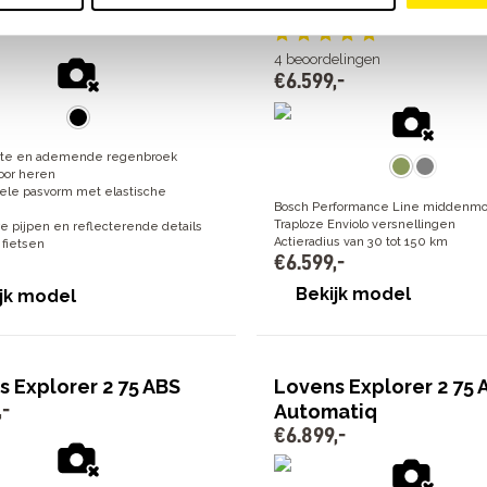
Automatiq
4
beoordelingen
€
6
.
599
,
-
hte en ademende regenbroek
voor heren
ele pasvorm met elastische
Bosch Performance Line middenmo
Traploze Enviolo versnellingen
re pijpen en reflecterende details
Actieradius van 30 tot 150 km
g fietsen
€
6
.
599
,
-
Bekijk model
jk model
 Explorer 2 75 ABS
Lovens Explorer 2 75 
,
-
Automatiq
€
6
.
899
,
-