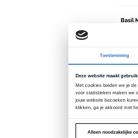
Basil
€
84
,
95
Toestemming
Waterdic
capuchon
Deze website maakt gebruik
Ruime pas
Reflectere
Met cookies bieden we je de 
in het ve
voor statistieken maken we o
€
84
,
95
jouw website bezoeken kunne
Beki
klikken, ga je akkoord met h
Alleen noodzakelijke c
Basil