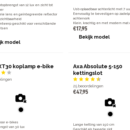
htopbrengst van 12 lux en zicht tot
Usb oplaadbaar achterlicht met 7 uu
er
Eenvoudig te bevestigen op zadelp
le lens en geïntegreerde reflector
achtervork
 zichtbaarheid
Klein, krachtig en met modern mat
ntwerp geschikt voor verschillende
€
17
,
95
etsen
Bekijk model
jk model
XT30 koplamp e-bike
Axa Absolute 5-150
kettingslot
elingen
25
beoordelingen
€
47
,
95
voor e-bikes
Lange ketting van 150 cm
engst van 30 lux
Geschikt als tweede slot