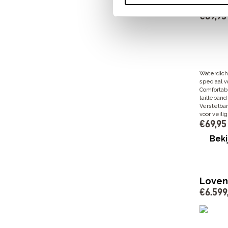
heren
€
69
,
95
Waterdic
speciaal 
Comfortab
tailleband
Verstelba
voor veili
€
69
,
95
Beki
Lovens
€
6
.
599