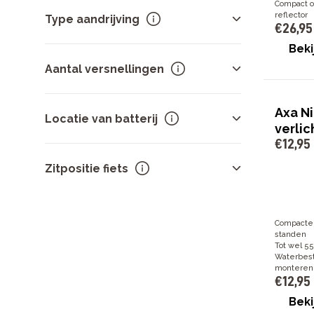
Compact 
Naafversnelling
199
reflector
Type aandrijving
€
26
,
95
Derailleurversnelling
63
Single Speed
18
Beki
Ketting
175
Aantal versnellingen
Riem
99
Axa Ni
1
17
Locatie van batterij
verlic
3
19
€
12
,
95
5
22
In het frame
148
7
60
Zitpositie fiets
Bagagedrager
25
8
29
Op het frame
3
Toon meer
Rechtop
29
Compacte 
CMF
19
standen
ACT
18
Tot wel 55
Waterbest
SPT
15
monteren
Verstelbaar
12
€
12
,
95
Toon meer
Beki