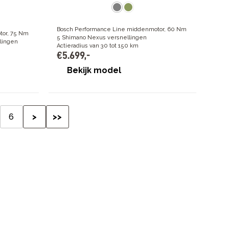
Bosch Performance Line middenmotor, 60 Nm
tor, 75 Nm
5 Shimano Nexus versnellingen
llingen
Actieradius van 30 tot 150 km
€
5
.
699
,
-
Bekijk model
6
>
>>