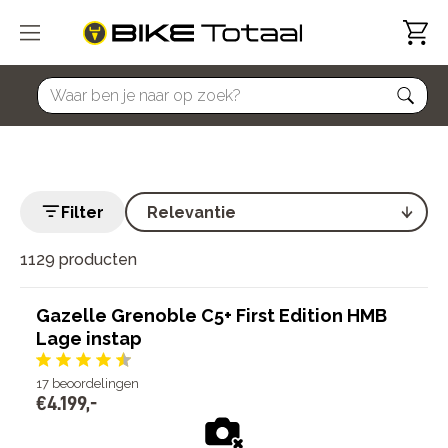
home
Filter
1129 producten
Gazelle Grenoble C5+ First Edition HMB
Lage instap
17
beoordelingen
€
4
.
199
,
-