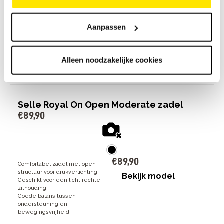
Aanpassen
€
59
,
90
Comfortabel zadel voor een
ontspannen fietshouding
Bekijk model
Duurzaam Stracciatella materiaal
van gerecycled kunststo
Alleen noodzakelijke cookies
Geschikt voor dagelijks gebruik en
langere ritten
Selle Royal On Open Moderate zadel
€
89
,
90
€
89
,
90
Comfortabel zadel met open
structuur voor drukverlichting
Bekijk model
Geschikt voor een licht rechte
zithouding
Goede balans tussen
ondersteuning en
bewegingsvrijheid