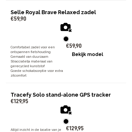
Selle Royal Brave Relaxed zadel
€
59
,
90
€
59
,
90
Comfortabel zadel voor een
ontspannen fietshouding
Bekijk model
Gemaakt van duurzaam
Stracciatella materiaal van
gerecycled kunststof
Goede schokabsorptie voor extra
zitcomfort
Tracefy Solo stand-alone GPS tracker
€
129
,
95
€
129
,
95
Altijd inzicht in de locatie van je