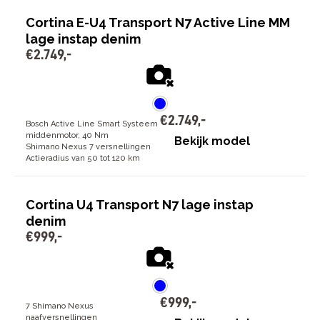
Cortina E-U4 Transport N7 Active Line MM
lage instap denim
€
2
.
749
,
-
€
2
.
749
,
-
Bosch Active Line Smart Systeem
middenmotor, 40 Nm
Bekijk model
Shimano Nexus 7 versnellingen
Actieradius van 50 tot 120 km
Cortina U4 Transport N7 lage instap
denim
€
999
,
-
€
999
,
-
7 Shimano Nexus
naafversnellingen