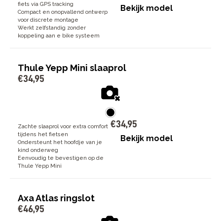
fiets via GPS tracking
Bekijk model
Compact en onopvallend ontwerp
voor discrete montage
Werkt zelfstandig zonder
koppeling aan e bike systeem
Thule Yepp Mini slaaprol
€
34
,
95
€
34
,
95
Zachte slaaprol voor extra comfort
tijdens het fietsen
Bekijk model
Ondersteunt het hoofdje van je
kind onderweg
Eenvoudig te bevestigen op de
Thule Yepp Mini
Axa Atlas ringslot
€
46
,
95