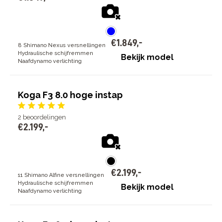
€
1
.
849
,
-
8 Shimano Nexus versnellingen
Hydraulische schijfremmen
Bekijk model
Naafdynamo verlichting
Koga F3 8.0 hoge instap
2
beoordelingen
€
2
.
199
,
-
€
2
.
199
,
-
11 Shimano Alfine versnellingen
Hydraulische schijfremmen
Bekijk model
Naafdynamo verlichting