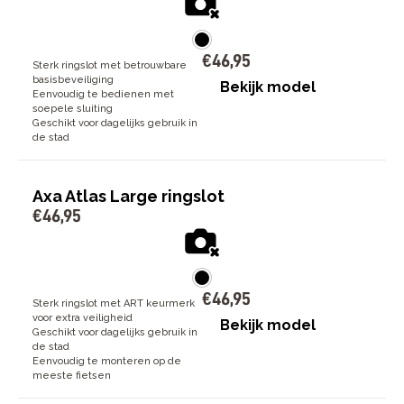
€
46
,
95
Sterk ringslot met betrouwbare
basisbeveiliging
Bekijk model
Eenvoudig te bedienen met
soepele sluiting
Geschikt voor dagelijks gebruik in
de stad
Axa Atlas Large ringslot
€
46
,
95
€
46
,
95
Sterk ringslot met ART keurmerk
voor extra veiligheid
Bekijk model
Geschikt voor dagelijks gebruik in
de stad
Eenvoudig te monteren op de
meeste fietsen