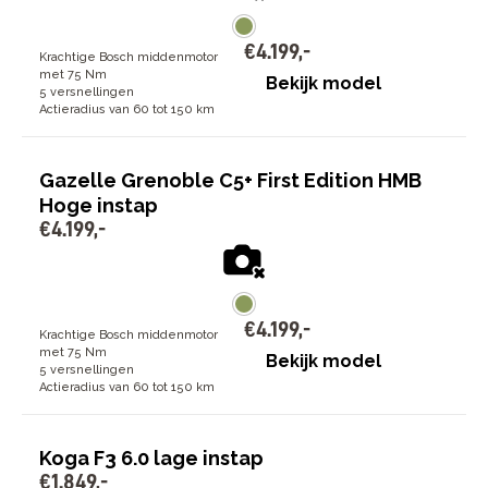
€
4
.
199
,
-
Krachtige Bosch middenmotor
met 75 Nm
Bekijk model
5 versnellingen
Actieradius van 60 tot 150 km
Gazelle Grenoble C5+ First Edition HMB
Hoge instap
€
4
.
199
,
-
€
4
.
199
,
-
Krachtige Bosch middenmotor
met 75 Nm
Bekijk model
5 versnellingen
Actieradius van 60 tot 150 km
Koga F3 6.0 lage instap
€
1
.
849
,
-