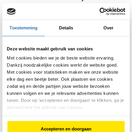
Abus Yarnit 4004K-110 kettingslot
Toestemming
Details
Over
7
beoordelingen
€
84
,
95
Deze website maakt gebruik van cookies
Met cookies bieden we je de beste website ervaring.
+
Dankzij noodzakelijke cookies werkt de website goed.
€
84
,
95
Licht en flexibel kettingslot dat
Met cookies voor statistieken maken we onze website
makkelijk mee te nemen is
Bekijk model
Sterke combinatie van textiel en
elke dag een beetje beter. Ook plaatsen we cookies
gehard staal voor goede
zodat wij en derde partijen jouw website bezoeken
bescherming
Anti picking cilinder voor extra
kunnen volgen en we je relevante advertenties kunnen
veiligheid tegen diefstal
tonen. Door op 'accepteren en doorgaan' te klikken, ga je
akkoord met het gebruik van cookies.
Selle Royal Brave Moderate zadel
€
59
,
90
Accepteren en doorgaan