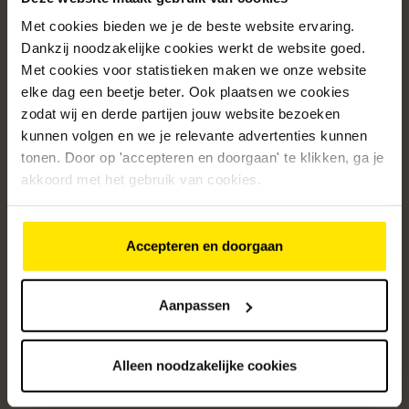
Met cookies bieden we je de beste website ervaring.
Populaire categorieën
Dankzij noodzakelijke cookies werkt de website goed.
Onze service
Met cookies voor statistieken maken we onze website
elke dag een beetje beter. Ook plaatsen we cookies
Klantenservice
zodat wij en derde partijen jouw website bezoeken
kunnen volgen en we je relevante advertenties kunnen
Over ons
tonen. Door op 'accepteren en doorgaan' te klikken, ga je
/5
akkoord met het gebruik van cookies.
4.8
12620
beoordelingen
Accepteren en doorgaan
Altijd op de hoogte van onze acties
Ontvang de beste aanbiedingen en persoonlijk advies.
Aanpassen
Aanmelden
Alleen noodzakelijke cookies