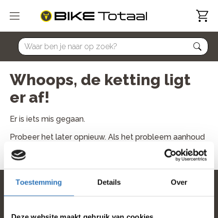
home
Whoops, de ketting ligt
er af!
Er is iets mis gegaan.
Probeer het later opnieuw. Als het probleem aanhoud
neem dan contact met ons op.
Toestemming
Details
Over
home
Deze website maakt gebruik van cookies