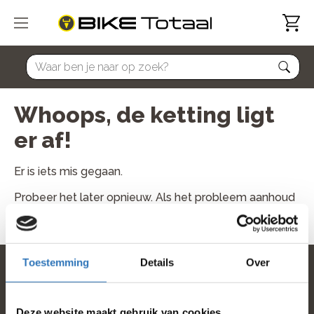
home
Whoops, de ketting ligt
er af!
Er is iets mis gegaan.
Probeer het later opnieuw. Als het probleem aanhoud
neem dan contact met ons op.
Toestemming
Details
Over
home
Deze website maakt gebruik van cookies