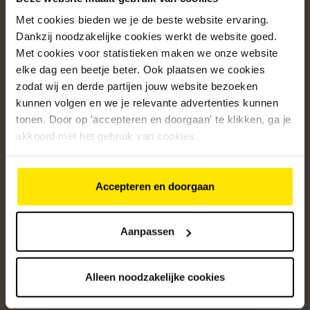
Met cookies bieden we je de beste website ervaring.
Populaire categorieën
Dankzij noodzakelijke cookies werkt de website goed.
Onze service
Met cookies voor statistieken maken we onze website
elke dag een beetje beter. Ook plaatsen we cookies
Klantenservice
zodat wij en derde partijen jouw website bezoeken
kunnen volgen en we je relevante advertenties kunnen
Over ons
tonen. Door op 'accepteren en doorgaan' te klikken, ga je
/5
akkoord met het gebruik van cookies.
4.8
12370
beoordelingen
Accepteren en doorgaan
Altijd op de hoogte van onze acties
Ontvang de beste aanbiedingen en persoonlijk advies.
Aanpassen
Aanmelden
Alleen noodzakelijke cookies