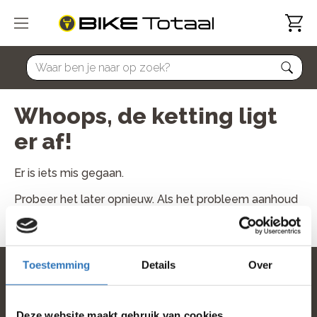
home
Whoops, de ketting ligt
er af!
Er is iets mis gegaan.
Probeer het later opnieuw. Als het probleem aanhoud
neem dan contact met ons op.
Toestemming
Details
Over
home
Deze website maakt gebruik van cookies