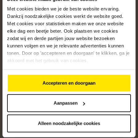
Met cookies bieden we je de beste website ervaring.
Populaire categorieën
Dankzij noodzakelijke cookies werkt de website goed.
Onze service
Met cookies voor statistieken maken we onze website
elke dag een beetje beter. Ook plaatsen we cookies
Klantenservice
zodat wij en derde partijen jouw website bezoeken
kunnen volgen en we je relevante advertenties kunnen
Over ons
tonen. Door op 'accepteren en doorgaan' te klikken, ga je
/5
akkoord met het gebruik van cookies.
4.8
12642
beoordelingen
Accepteren en doorgaan
Altijd op de hoogte van onze acties
Ontvang de beste aanbiedingen en persoonlijk advies.
Aanpassen
Aanmelden
Alleen noodzakelijke cookies