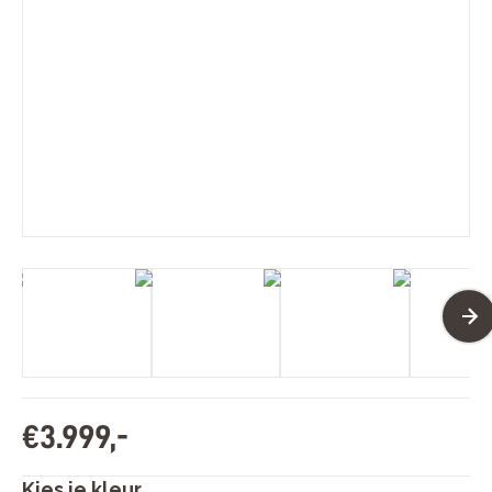
€
3
.
999
,
-
Kies je kleur