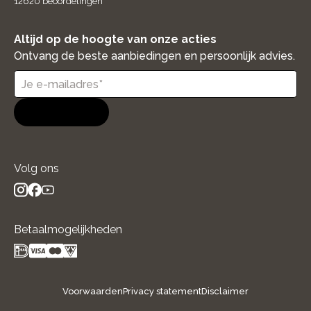
12620
beoordelingen
Altijd op de hoogte van onze acties
Ontvang de beste aanbiedingen en persoonlijk advies.
Aanmelden
Volg ons
instagram
facebook
youtube
- new window
- new window
- new window
Betaalmogelijkheden
Voorwaarden
Privacy statement
Disclaimer