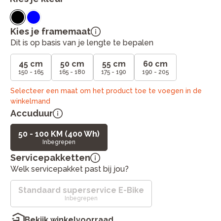
Kies je framemaat
Dit is op basis van je lengte te bepalen
45 cm
50 cm
55 cm
60 cm
150 - 165
165 - 180
175 - 190
190 - 205
Selecteer een maat om het product toe te voegen in de
winkelmand
Accuduur
50 - 100 KM (400 Wh)
Inbegrepen
Servicepakketten
Welk servicepakket past bij jou?
Standaard superservice E-Bike
Inbegrepen
Bekijk winkelvoorraad