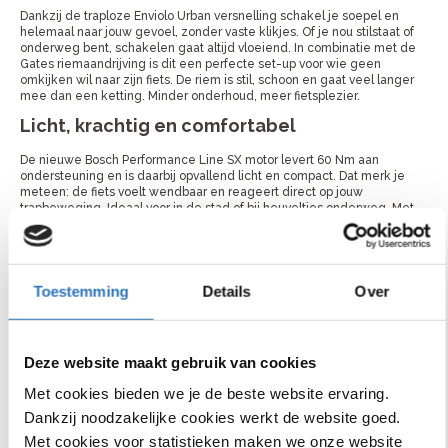
Dankzij de traploze Enviolo Urban versnelling schakel je soepel en
helemaal naar jouw gevoel, zonder vaste klikjes. Of je nou stilstaat of
onderweg bent, schakelen gaat altijd vloeiend. In combinatie met de
Gates riemaandrijving is dit een perfecte set-up voor wie geen
omkijken wil naar zijn fiets. De riem is stil, schoon en gaat veel langer
mee dan een ketting. Minder onderhoud, meer fietsplezier.
Licht, krachtig en comfortabel
De nieuwe Bosch Performance Line SX motor levert 60 Nm aan
ondersteuning en is daarbij opvallend licht en compact. Dat merk je
meteen: de fiets voelt wendbaar en reageert direct op jouw
trapbeweging. Ideaal voor in de stad of bij heuveltjes onderweg. Met
hydraulische schijfremmen rem je krachtig en gecontroleerd, ook bij
nat weer. En dankzij de geveerde zadelpen en voorvork rij je altijd
comfortabel, zelfs op hobbelige wegen.
Onze service
Toestemming
Details
Over
Wij vinden het belangrijk dat jij de juiste fiets uitkiest. Heb je hulp
nodig met het maken van een keuze? Neem dan contact met ons op
of ga langs bij de dichtstbijzijnde winkel voor advies van de vakman.
Deze website maakt gebruik van cookies
Als je de fiets online bestelt kan je hem bij je favoriete fietsenmaker
ophalen of komen we hem bij je thuis bezorgen.
Met cookies bieden we je de beste website ervaring.
Dankzij noodzakelijke cookies werkt de website goed.
Met cookies voor statistieken maken we onze website