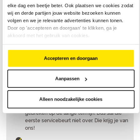
elke dag een beetje beter. Ook plaatsen we cookies zodat
wij en derde partijen jouw website bezoeken kunnen
volgen en we je relevante advertenties kunnen tonen.
Je fiets wordt altijd rijklaar geleverd.
Door op 'accepteren en doorgaan' te klikken, ga je
Tring!
akkoord met het gebruik van cookies.
Voordat je nieuwe fiets naar buiten mag,
kijken wij ‘m na. Zijn de banden en bouten
okay? De remmen, versnelling en ketting op
Accepteren en doorgaan
spanning? Werkt de verlichting? Is het stuur
goed afgesteld? En het zadel? Check!
Aanpassen
De eerste servicebeurt? Die is altijd
inbegrepen.
Geef je fiets de aandacht die hij verdient.
Alleen noodzakelijke cookies
Onderhoud ‘m goed. Daarmee voorkom je
gebreken op de lange termijn. Dus sla die
eerste servicebeurt niet over. Die krijg je van
ons!