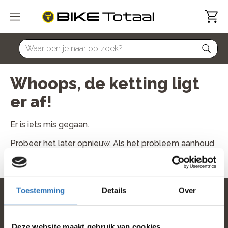
home
Whoops, de ketting ligt
er af!
Er is iets mis gegaan.
Probeer het later opnieuw. Als het probleem aanhoud
neem dan contact met ons op.
Toestemming
Details
Over
home
Deze website maakt gebruik van cookies