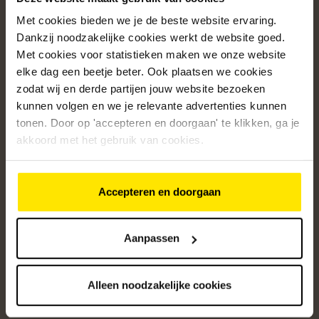
Met cookies bieden we je de beste website ervaring.
Populaire categorieën
Dankzij noodzakelijke cookies werkt de website goed.
Onze service
Met cookies voor statistieken maken we onze website
elke dag een beetje beter. Ook plaatsen we cookies
Klantenservice
zodat wij en derde partijen jouw website bezoeken
kunnen volgen en we je relevante advertenties kunnen
Over ons
tonen. Door op 'accepteren en doorgaan' te klikken, ga je
/5
akkoord met het gebruik van cookies.
4.8
12427
beoordelingen
Accepteren en doorgaan
Altijd op de hoogte van onze acties
Ontvang de beste aanbiedingen en persoonlijk advies.
Aanpassen
Aanmelden
Alleen noodzakelijke cookies