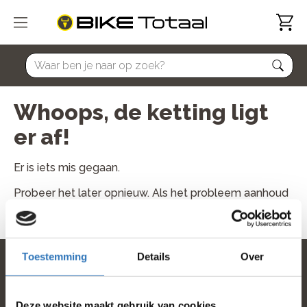
home
Whoops, de ketting ligt
er af!
Er is iets mis gegaan.
Probeer het later opnieuw. Als het probleem aanhoud
neem dan contact met ons op.
Toestemming
Details
Over
home
Deze website maakt gebruik van cookies