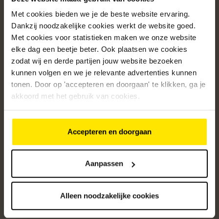
Met cookies bieden we je de beste website ervaring.
Populaire categorieën
Dankzij noodzakelijke cookies werkt de website goed.
Onze service
Met cookies voor statistieken maken we onze website
elke dag een beetje beter. Ook plaatsen we cookies
Klantenservice
zodat wij en derde partijen jouw website bezoeken
kunnen volgen en we je relevante advertenties kunnen
Over ons
tonen. Door op 'accepteren en doorgaan' te klikken, ga je
/5
akkoord met het gebruik van cookies.
4.8
12572
beoordelingen
Accepteren en doorgaan
Altijd op de hoogte van onze acties
Ontvang de beste aanbiedingen en persoonlijk advies.
Aanpassen
Aanmelden
Alleen noodzakelijke cookies