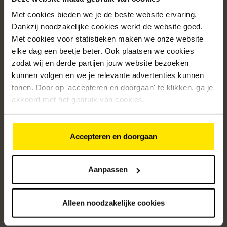
Met cookies bieden we je de beste website ervaring.
Populaire categorieën
Dankzij noodzakelijke cookies werkt de website goed.
Onze service
Met cookies voor statistieken maken we onze website
elke dag een beetje beter. Ook plaatsen we cookies
Klantenservice
zodat wij en derde partijen jouw website bezoeken
kunnen volgen en we je relevante advertenties kunnen
Over ons
tonen. Door op 'accepteren en doorgaan' te klikken, ga je
/5
akkoord met het gebruik van cookies.
4.8
12509
beoordelingen
Accepteren en doorgaan
Altijd op de hoogte van onze acties
Ontvang de beste aanbiedingen en persoonlijk advies.
Aanpassen
Aanmelden
Alleen noodzakelijke cookies