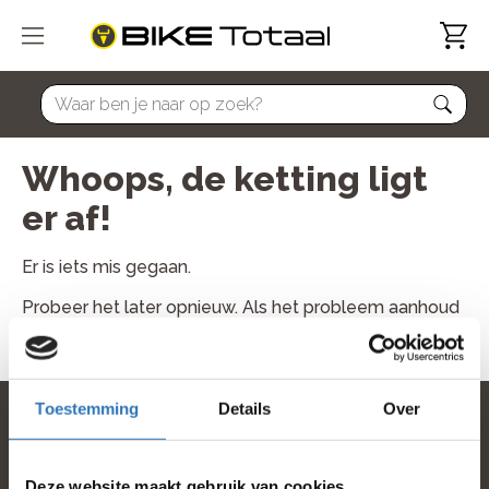
home
Whoops, de ketting ligt
er af!
Er is iets mis gegaan.
Probeer het later opnieuw. Als het probleem aanhoud
neem dan contact met ons op.
Toestemming
Details
Over
home
Deze website maakt gebruik van cookies