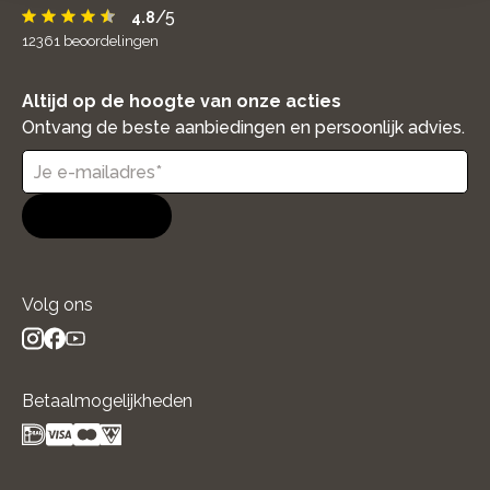
/5
4.8
12361
beoordelingen
Altijd op de hoogte van onze acties
Ontvang de beste aanbiedingen en persoonlijk advies.
Aanmelden
Volg ons
instagram
facebook
youtube
- new window
- new window
- new window
Betaalmogelijkheden