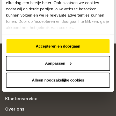
elke dag een beetje beter. Ook plaatsen we cookies
Affiniteit met fietsen is een pré.
zodat wij en derde partijen jouw website bezoeken
kunnen volgen en we je relevante advertenties kunnen
Ben jij stressbestendig en kun je zowel in
tonen. Door op 'accepteren en doorgaan' te klikken, ga je
teamverband als zelfstandig werken? Stuur dan
akkoord met het gebruik van cookies.
jouw sollicitatie naar:
info@vandereijtfietsen.nl
Accepteren en doorgaan
Aanpassen
home
Populaire categorieën
Alleen noodzakelijke cookies
Onze service
Klantenservice
Over ons