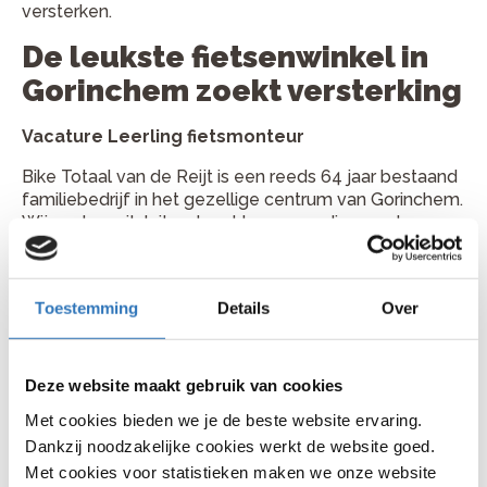
versterken.
De leukste fietsenwinkel in
Gorinchem zoekt versterking
Vacature Leerling fietsmonteur
Bike Totaal van de Reijt is een reeds 64 jaar bestaand
familiebedrijf in het gezellige centrum van Gorinchem.
Wij werken uitsluitend met hoogwaardige merken
zoals: Koga , Dutch ID, Batavus, Sparta, Cortina en
Cube . Wij doen elke dag ons best om onze klanten
goed te adviseren. Service en garantie staan bij ons
Toestemming
Details
Over
hoog in het vaandel. Om de steeds toenemende
drukte goed te verwerken zoeken wij medewerkers
die ons team komen versterken.
Deze website maakt gebruik van cookies
Wat worden jouw werkzaamheden?
Met cookies bieden we je de beste website ervaring.
Opleiding tot erkend rijwielmonteur
Dankzij noodzakelijke cookies werkt de website goed.
Met cookies voor statistieken maken we onze website
Wat kunnen we van jou verwachten?