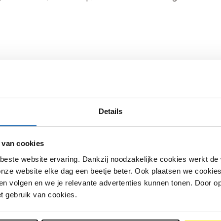
jkheidsgevoel hebt;
Details
 van cookies
’s;
beste website ervaring. Dankzij noodzakelijke cookies werkt de
nze website elke dag een beetje beter. Ook plaatsen we cookies 
n volgen en we je relevante advertenties kunnen tonen. Door op
 als in de werkplaats;
et gebruik van cookies.
e meebrengt.