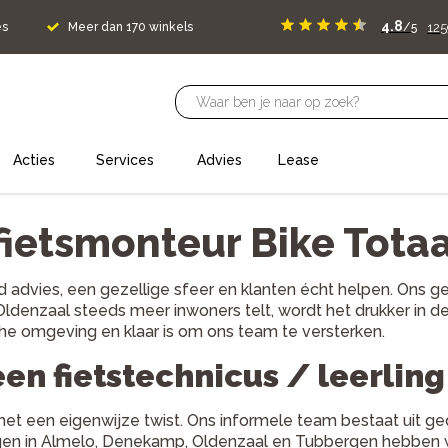
4.8
125
es
Meer dan 170 winkels
/5
Acties
Services
Advies
Lease
fietsmonteur Bike Totaa
oed advies, een gezellige sfeer en klanten écht helpen. Ons
 Oldenzaal steeds meer inwoners telt, wordt het drukker in
che omgeving en klaar is om ons team te versterken.
een fietstechnicus / leerlin
 met een eigenwijze twist. Ons informele team bestaat uit g
ngen in Almelo, Denekamp, Oldenzaal en Tubbergen hebben we