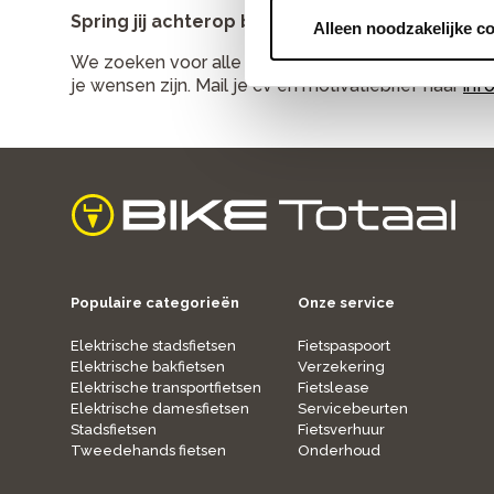
Spring jij achterop bij Bike Totaal Fietz? Enjoy t
Alleen noodzakelijke c
We zoeken voor alle vestigingen ondersteuning. Alle
je wensen zijn. Mail je cv en motivatiebrief naar
inf
home
Populaire categorieën
Onze service
Elektrische stadsfietsen
Fietspaspoort
Elektrische bakfietsen
Verzekering
Elektrische transportfietsen
Fietslease
Elektrische damesfietsen
Servicebeurten
Stadsfietsen
Fietsverhuur
Tweedehands fietsen
Onderhoud