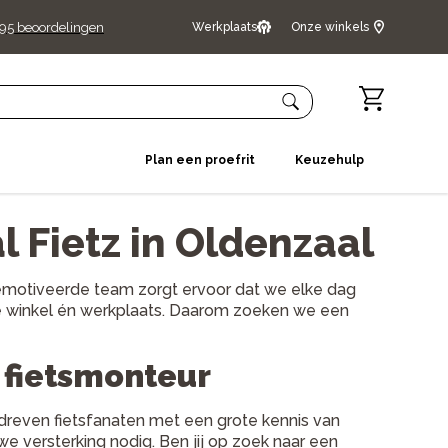
95
beoordelingen
Werkplaats
Onze winkels
Plan een proefrit
Keuzehulp
l Fietz in Oldenzaal
 gemotiveerde team zorgt ervoor dat we elke dag
 de winkel én werkplaats. Daarom zoeken we een
g fietsmonteur
edreven fietsfanaten met een grote kennis van
 versterking nodig. Ben jij op zoek naar een