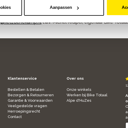
he ride!
ookies
Aanpassen
Ac
s is mogelijk: fulltime of parttime. Graag gaan we met je i
o@fietzdenekamp.nl
t.a.v. Michel Kruiper, eigenaar Bike Totaal
Klantenservice
Over ons
1
Bestellen & Betalen
Onze winkels
Bezorgen & Retourneren
Werken bij Bike Totaal
A
Garantie & Voorwaarden
Alpe d'HuZes
o
Veelgestelde vragen
O
Herroepingsrecht
a
Contact
a