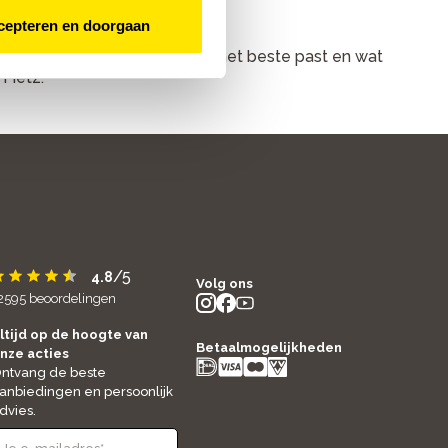
cepteren en doorgaan
n gesprek om te kijken waar je het beste past en wat
 Fietz.
/5
4.8
Volg ons
2595
beoordelingen
instagram
facebook
youtube
- new window
- new window
- new window
ltijd op de hoogte van
Betaalmogelijkheden
nze acties
ntvang de beste
anbiedingen en persoonlijk
dvies.