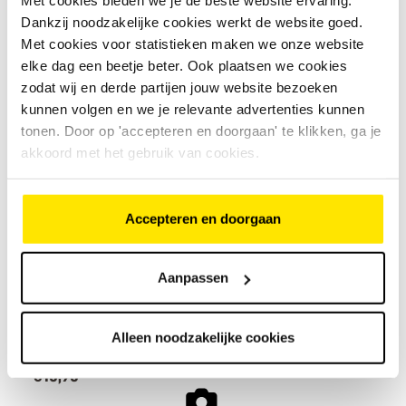
Met cookies bieden we je de beste website ervaring.
Magnetische gesp en TurnSys
Dankzij noodzakelijke cookies werkt de website goed.
systeem zorgen voor perfecte
Met cookies voor statistieken maken we onze website
pasvorm
Inclusief zonneklep, insectennet
elke dag een beetje beter. Ook plaatsen we cookies
en brillenclips voor extra comfort
zodat wij en derde partijen jouw website bezoeken
kunnen volgen en we je relevante advertenties kunnen
Abus Toplight regenhoes helm
tonen. Door op 'accepteren en doorgaan' te klikken, ga je
€
15
,
95
akkoord met het gebruik van cookies.
Accepteren en doorgaan
€
15
,
95
Grote reflectoren voor betere
zichtbaarheid in het donker
Bekijk model
Waterdicht gekleurd materiaal
Aanpassen
voor betere zichtbaarheid bij
slecht weer en slecht zicht
Alleen noodzakelijke cookies
Abus Winter kit fleece helmmuts
€
15
,
95