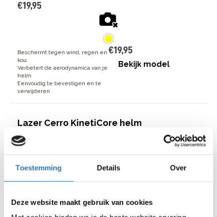
€
19
,
95
€
19
,
95
Beschermt tegen wind, regen en
kou
Bekijk model
Verbetert de aerodynamica van je
helm
Eenvoudig te bevestigen en te
verwijderen
Lazer Cerro KinetiCore helm
16
beoordelingen
€
99
,
95
Toestemming
Details
Over
€
99
,
95
Deze website maakt gebruik van cookies
Geïntegreerd KinetiCore systeem
beschermt tegen directe en
Bekijk model
roterende impacten