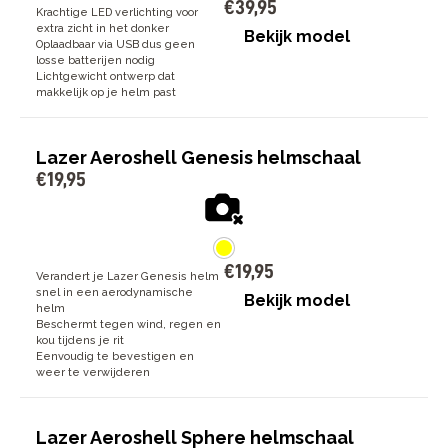
€
39
,
95
Krachtige LED verlichting voor
extra zicht in het donker
Bekijk model
Oplaadbaar via USB dus geen
losse batterijen nodig
Lichtgewicht ontwerp dat
makkelijk op je helm past
Lazer Aeroshell Genesis helmschaal
€
19
,
95
€
19
,
95
Verandert je Lazer Genesis helm
snel in een aerodynamische
Bekijk model
helm
Beschermt tegen wind, regen en
kou tijdens je rit
Eenvoudig te bevestigen en
weer te verwijderen
Lazer Aeroshell Sphere helmschaal