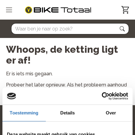
home
Whoops, de ketting ligt
er af!
Er is iets mis gegaan.
Probeer het later opnieuw. Als het probleem aanhoud
neem dan contact met ons op.
Toestemming
Details
Over
home
Deze website maakt gebruik van cookies