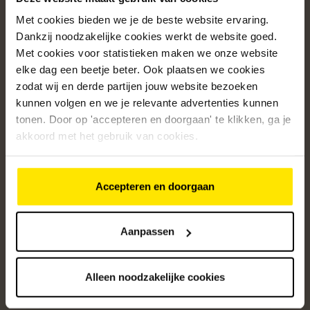
Met cookies bieden we je de beste website ervaring.
Populaire categorieën
Dankzij noodzakelijke cookies werkt de website goed.
Onze service
Met cookies voor statistieken maken we onze website
elke dag een beetje beter. Ook plaatsen we cookies
Klantenservice
zodat wij en derde partijen jouw website bezoeken
kunnen volgen en we je relevante advertenties kunnen
Over ons
tonen. Door op 'accepteren en doorgaan' te klikken, ga je
/5
akkoord met het gebruik van cookies.
4.8
12523
beoordelingen
Accepteren en doorgaan
Altijd op de hoogte van onze acties
Ontvang de beste aanbiedingen en persoonlijk advies.
Aanpassen
Aanmelden
Alleen noodzakelijke cookies