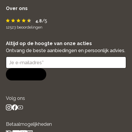
Over ons
/5
4.8
12523
beoordelingen
Altijd op de hoogte van onze acties
Ontvang de beste aanbiedingen en persoonlijk advies.
Aanmelden
Volg ons
instagram
facebook
youtube
- new window
- new window
- new window
Betaalmogelijkheden