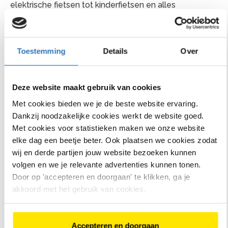
elektrische fietsen tot kinderfietsen en alles
daartussenin. Bovendien staan ze bekend om hun
professionele advies en uitstekende after-sales
service, waardoor ze een favoriete bestemming zijn
voor zowel doorgewinterde fietsers als beginners.
Toestemming
Details
Over
Of je nu op zoek bent naar een nieuwe fiets, een
reparatie nodig hebt of gewoon wat advies wilt, Bike
Deze website maakt gebruik van cookies
Totaal van Zuijlen in Vleuten en Bike Totaal Smeeing in
Soest staan klaar om je te helpen je fietservaring in
Met cookies bieden we je de beste website ervaring.
Utrecht naar een hoger niveau te tillen.
Dankzij noodzakelijke cookies werkt de website goed.
Met cookies voor statistieken maken we onze website
elke dag een beetje beter. Ook plaatsen we cookies zodat
wij en derde partijen jouw website bezoeken kunnen
volgen en we je relevante advertenties kunnen tonen.
Door op 'accepteren en doorgaan' te klikken, ga je
akkoord met het gebruik van cookies.
Accepteren en doorgaan