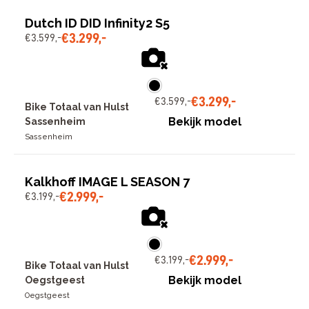
Dutch ID DID Infinity2 S5
€
3
.
299
,
-
€
3
.
599
,
-
€
3
.
299
,
-
€
3
.
599
,
-
Bike Totaal van Hulst
Bekijk model
Sassenheim
Sassenheim
Kalkhoff IMAGE L SEASON 7
€
2
.
999
,
-
€
3
.
199
,
-
€
2
.
999
,
-
€
3
.
199
,
-
Bike Totaal van Hulst
Bekijk model
Oegstgeest
Oegstgeest