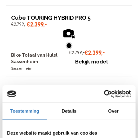
Cube TOURING HYBRID PRO 5
€
2
.
399
,
-
€
2
.
799
,
-
€
2
.
399
,
-
€
2
.
799
,
-
Bike Totaal van Hulst
Bekijk model
Sassenheim
Sassenheim
Batavus FONK 3 3 versnell
€
679
,
-
€
799
,
-
Toestemming
Details
Over
€
679
,
-
€
799
,
-
Bike Totaal van Hulst
Bekijk model
Oegstgeest Lijtweg
Deze website maakt gebruik van cookies