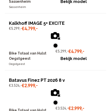
Bekijk model
Sassenheim
Sassenheim
Kalkhoff IMAGE 5+ EXCITE
€
4
.
799
,
-
€
5
.
299
,
-
€
4
.
799
,
-
€
5
.
299
,
-
Bike Totaal van Hulst
Bekijk model
Oegstgeest
Oegstgeest
Batavus Finez PT 2026 8 v
€
2
.
999
,
-
€
3
.
524
,
-
€
2
.
999
,
-
€
3
.
524
,
-
Bike Totaal van Hulst