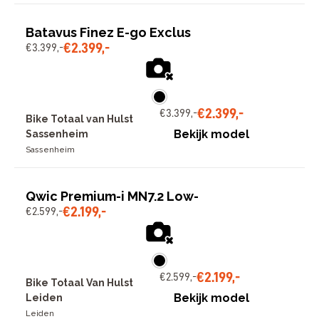
Batavus Finez E-go Exclus
€
2
.
399
,
-
€
3
.
399
,
-
€
2
.
399
,
-
€
3
.
399
,
-
Bike Totaal van Hulst
Bekijk model
Sassenheim
Sassenheim
Qwic Premium-i MN7.2 Low-
€
2
.
199
,
-
€
2
.
599
,
-
€
2
.
199
,
-
€
2
.
599
,
-
Bike Totaal Van Hulst
Bekijk model
Leiden
Leiden