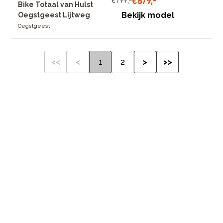
€
679
,
-
€
799
,
-
Bike Totaal van Hulst
Bekijk model
Oegstgeest Lijtweg
Oegstgeest
<<
<
1
2
>
>>