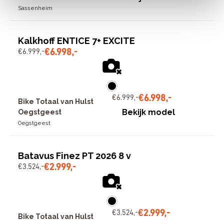
Sassenheim
Kalkhoff ENTICE 7+ EXCITE
€
6
.
998
,
-
€
6
.
999
,
-
€
6
.
998
,
-
€
6
.
999
,
-
Bike Totaal van Hulst
Bekijk model
Oegstgeest
Oegstgeest
Batavus Finez PT 2026 8 v
€
2
.
999
,
-
€
3
.
524
,
-
€
2
.
999
,
-
€
3
.
524
,
-
Bike Totaal van Hulst