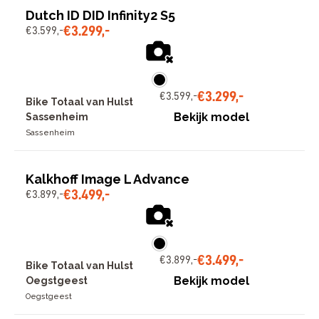
Dutch ID DID Infinity2 S5
€
3
.
299
,
-
€
3
.
599
,
-
€
3
.
299
,
-
€
3
.
599
,
-
Bike Totaal van Hulst
Bekijk model
Sassenheim
Sassenheim
Kalkhoff Image L Advance
€
3
.
499
,
-
€
3
.
899
,
-
€
3
.
499
,
-
€
3
.
899
,
-
Bike Totaal van Hulst
Bekijk model
Oegstgeest
Oegstgeest