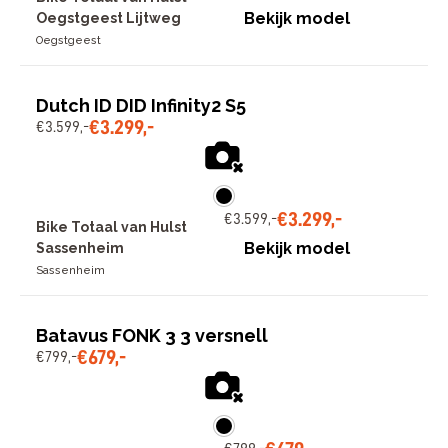
Bekijk model
Oegstgeest Lijtweg
Oegstgeest
Dutch ID DID Infinity2 S5
€
3
.
299
,
-
€
3
.
599
,
-
€
3
.
299
,
-
€
3
.
599
,
-
Bike Totaal van Hulst
Bekijk model
Sassenheim
Sassenheim
Batavus FONK 3 3 versnell
€
679
,
-
€
799
,
-