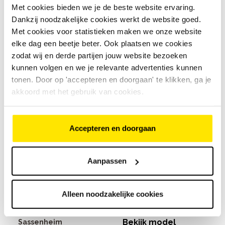
Oegstgeest
Met cookies bieden we je de beste website ervaring.
Dankzij noodzakelijke cookies werkt de website goed.
Met cookies voor statistieken maken we onze website
Gazelle Chamonix C5 5 ver
elke dag een beetje beter. Ook plaatsen we cookies
€
2
.
999
,
-
€
3
.
999
,
-
zodat wij en derde partijen jouw website bezoeken
kunnen volgen en we je relevante advertenties kunnen
tonen. Door op 'accepteren en doorgaan' te klikken, ga je
€
2
.
999
,
-
akkoord met het gebruik van cookies.
€
3
.
999
,
-
Bike Totaal Van Hulst
Bekijk model
Leiden
Leiden
Accepteren en doorgaan
Batavus Finez PT 2026 8 v
€
2
.
999
,
-
Aanpassen
€
3
.
524
,
-
Alleen noodzakelijke cookies
€
2
.
999
,
-
€
3
.
524
,
-
Bike Totaal van Hulst
Bekijk model
Sassenheim