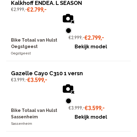
Kalkhoff ENDEA. L SEASON
€
2
.
799
,
-
€
2
.
999
,
-
€
2
.
799
,
-
€
2
.
999
,
-
Bike Totaal van Hulst
Bekijk model
Oegstgeest
Oegstgeest
Gazelle Cayo C310 1 versn
€
3
.
599
,
-
€
3
.
999
,
-
€
3
.
599
,
-
€
3
.
999
,
-
Bike Totaal van Hulst
Bekijk model
Sassenheim
Sassenheim