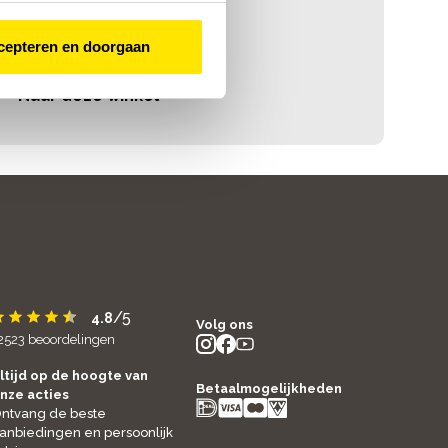
cepteren en doorgaan
Naar deze winkel
/5
4.8
Volg ons
2523
beoordelingen
instagram
facebook
youtube
- new window
- new window
- new window
ltijd op de hoogte van
Betaalmogelijkheden
nze acties
ntvang de beste
anbiedingen en persoonlijk