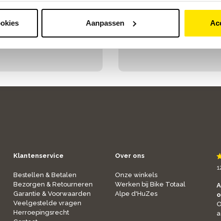
Van Stolberglaan45-47
2713 ES Zoetermeer
ookies
Aanpassen
Ac
079 820 02 95
Klantenservice
Over ons
1
Bestellen & Betalen
Onze winkels
Bezorgen & Retourneren
Werken bij Bike Totaal
A
Garantie & Voorwaarden
Alpe d'HuZes
o
Veelgestelde vragen
O
Herroepingsrecht
a