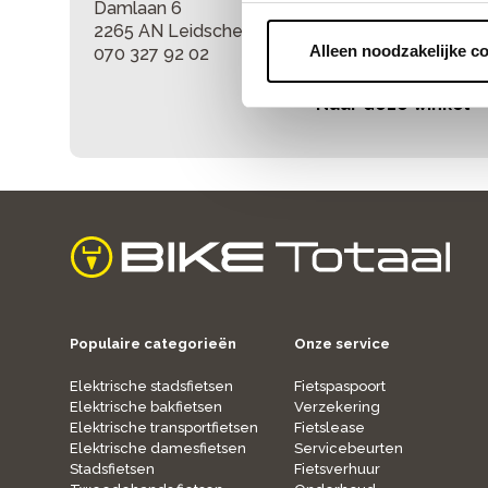
Damlaan 6
2265 AN Leidschendam
Alleen noodzakelijke c
070 327 92 02
Naar deze winkel
home
Populaire categorieën
Onze service
Elektrische stadsfietsen
Fietspaspoort
Elektrische bakfietsen
Verzekering
Elektrische transportfietsen
Fietslease
Elektrische damesfietsen
Servicebeurten
Stadsfietsen
Fietsverhuur