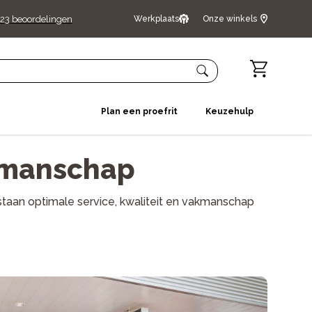
23
beoordelingen
Werkplaats
Onze winkels
Plan een proefrit
Keuzehulp
akmanschap
staan optimale service, kwaliteit en vakmanschap