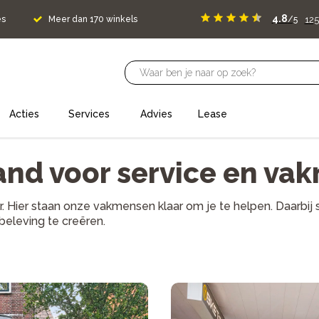
4.8
125
es
Meer dan 170 winkels
/5
Acties
Services
Advies
Lease
rand voor service en v
 Hier staan onze vakmensen klaar om je te helpen. Daarbij 
sbeleving te creëren.