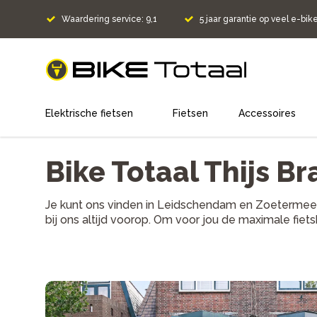
Waardering service: 9,1
5 jaar garantie op veel e-bik
home
Elektrische fietsen
Fietsen
Accessoires
Bike Totaal Thijs B
Je kunt ons vinden in Leidschendam en Zoetermeer.
bij ons altijd voorop. Om voor jou de maximale fiet