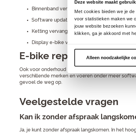
Deze website maakt gebruik
Binnenband vervangen (e-bike) — een lekke e
Met cookies bieden we je de 
voor statistieken maken we o
Software update fiets — met actuele software 
jouw website bezoeken kunne
Ketting vervangen — een versleten ketting v
klikken, ga je akkoord met h
Display e-bike vervangen — een defect displa
E-bike reparatie in Wate
Alleen noodzakelijke c
Ook voor onderhoud en reparatie van e-bikes ben j
verschillende merken en voeren onder meer softwa
gevoel de weg op.
Veelgestelde vragen
Kan ik zonder afspraak langskom
Ja, je kunt zonder afspraak langskomen. In het ho