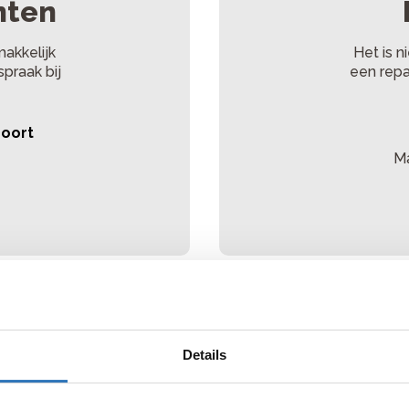
nten
makkelijk
Het is ni
spraak bij
een repa
poort
Ma
terecht?
Details
 onze werkplaats. Onze monteurs onderhouden en repareren ver
zorgen voor veilig en comfortabel fietsen.