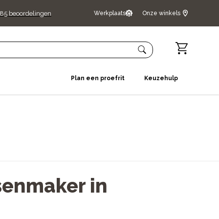
485
beoordelingen
Werkplaats
Onze winkels
Plan een proefrit
Keuzehulp
senmaker in