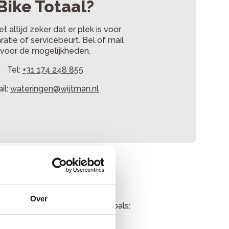
Bike Totaal?
et altijd zeker dat er plek is voor
ratie of servicebeurt. Bel of mail
voor de mogelijkheden.
Tel:
+31 174 248 855
il:
wateringen@wijtman.nl
Over
schillende soorten fietsen, zoals: