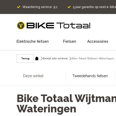
Waardering service: 9,1
5 jaar garantie op veel e-bik
home
Elektrische fietsen
Fietsen
Accessoires
Terug
Bekijk alle winkels
Bike Totaal Wijtman Wateringen
Deze winkel
Tweedehands fietsen
Bike Totaal Wijtma
Wateringen