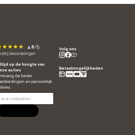
/5
4.8
Volg ons
2485
beoordelingen
instagram
facebook
youtube
- new window
- new window
- new window
ltijd op de hoogte van
Betaalmogelijkheden
nze acties
ntvang de beste
anbiedingen en persoonlijk
dvies.
Aanmelden