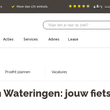
4.8
12
es
Meer dan 170 winkels
/5
Acties
Services
Advies
Lease
Proefrit plannen
Vacatures
n Wateringen: jouw fiet