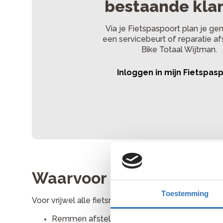
bestaande kla
Via je Fietspaspoort plan je ge
een servicebeurt of reparatie af
Bike Totaal Wijtman.
Inloggen in mijn Fietspas
Waarvoor kun je bij ons 
Toestemming
Voor vrijwel alle fietsreparaties ben je welkom in
Remmen afstellen — goed afgestelde remmen 