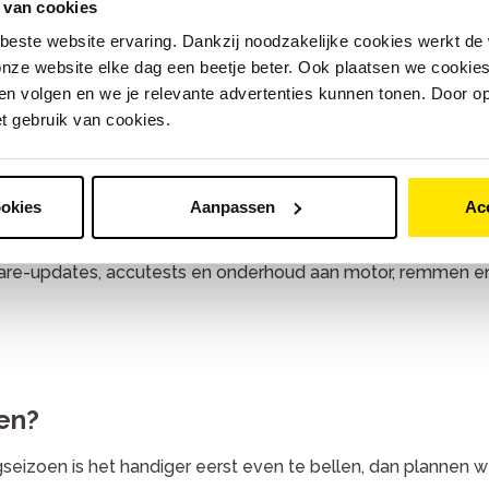
 van cookies
-bikeband vervangen we vakkundig zodat je snel weer verde
beste website ervaring. Dankzij noodzakelijke cookies werkt de
nze website elke dag een beetje beter. Ook plaatsen we cookies 
blijft je e-bike optimaal presteren.
n volgen en we je relevante advertenties kunnen tonen. Door op
ervangen we voordat andere onderdelen onnodig slijten.
et gebruik van cookies.
y vervangen we zorgvuldig zodat je weer alle functies kunt
ringen
ookies
Aanpassen
Ac
e bij Bike Totaal Wijtman Wateringen aan het juiste adres.
re-updates, accutests en onderhoud aan motor, remmen en a
en?
ogseizoen is het handiger eerst even te bellen, dan plannen