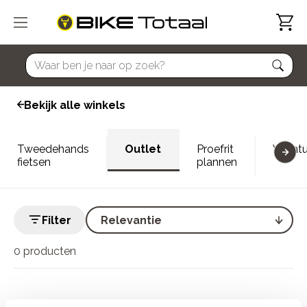
home
Bekijk alle winkels
Tweedehands
Outlet
Proefrit
Vacatu
fietsen
plannen
Filter
0 producten