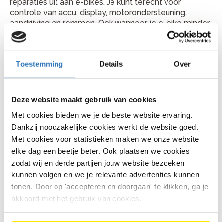
reparaties uit aan e-bikes. Je kunt terecht voor
controle van accu, display, motorondersteuning,
aandrijving en remmen. Ook wanneer je e-bike minder
ondersteuning geeft tijdens langere ritten door
Drenthe, kan de werkplaats met je meekijken.
Plan je fietsreparatie bij Bike
Toestemming
Details
Over
Totaal Vredenburg
Deze website maakt gebruik van cookies
Je vindt Bike Totaal Vredenburg aan Dorpsstraat 67,
7971 CR in Havelte. Bellen kan via 0521 341 442. Kom
Met cookies bieden we je de beste website ervaring.
gerust langs met je fiets of bel vooraf voor een
Dankzij noodzakelijke cookies werkt de website goed.
handig moment.
Met cookies voor statistieken maken we onze website
elke dag een beetje beter. Ook plaatsen we cookies
zodat wij en derde partijen jouw website bezoeken
kunnen volgen en we je relevante advertenties kunnen
Veelgestelde vragen
tonen. Door op 'accepteren en doorgaan' te klikken, ga je
akkoord met het gebruik van cookies.
Hoe lang duurt een fietsreparatie
gemiddeld?