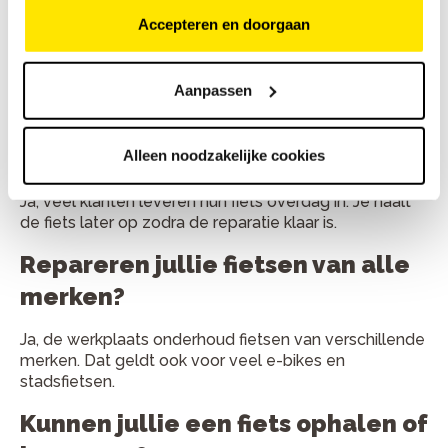
Accepteren en doorgaan
Kleine reparaties duren vaak minder dan een uur. Grote
onderhoudsbeurten zijn meestal binnen één werkdag
klaar.
Aanpassen
Kan ik mijn fiets ook inleveren en
later ophalen?
Alleen noodzakelijke cookies
Ja, veel klanten leveren hun fiets overdag in. Je haalt
de fiets later op zodra de reparatie klaar is.
Repareren jullie fietsen van alle
merken?
Ja, de werkplaats onderhoud fietsen van verschillende
merken. Dat geldt ook voor veel e-bikes en
stadsfietsen.
Kunnen jullie een fiets ophalen of