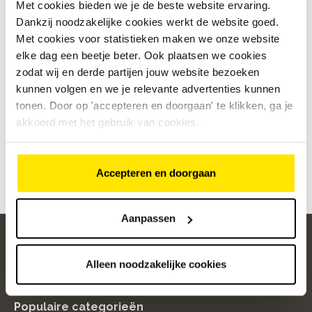
Met cookies bieden we je de beste website ervaring.
Kies een dag
Dankzij noodzakelijke cookies werkt de website goed.
Met cookies voor statistieken maken we onze website
elke dag een beetje beter. Ook plaatsen we cookies
Selecteer een dag
zodat wij en derde partijen jouw website bezoeken
kunnen volgen en we je relevante advertenties kunnen
Kies een moment
tonen. Door op 'accepteren en doorgaan' te klikken, ga je
De tijdsloten konden niet worden opgehaald,
akkoord met het gebruik van cookies.
probeer het opnieuw met een andere winkel of
datum.
Accepteren en doorgaan
Aanpassen
Alleen noodzakelijke cookies
home
Populaire categorieën