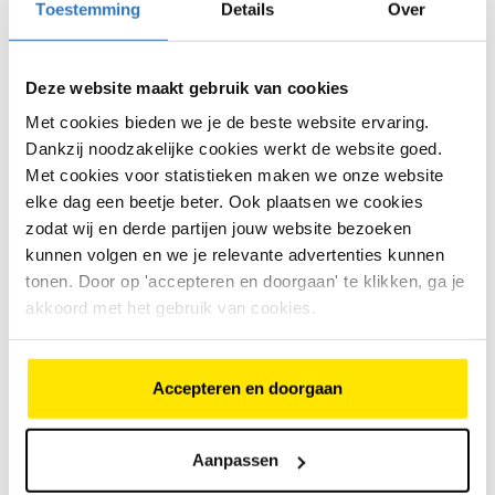
Cube SL Road Type SL
Toestemming
Details
Over
€
590
,
-
Deze website maakt gebruik van cookies
€
590
,
-
Bike Totaal Van der Koog
Met cookies bieden we je de beste website ervaring.
Numansdorp
Dankzij noodzakelijke cookies werkt de website goed.
Numansdorp
Met cookies voor statistieken maken we onze website
elke dag een beetje beter. Ook plaatsen we cookies
zodat wij en derde partijen jouw website bezoeken
kunnen volgen en we je relevante advertenties kunnen
Over Bike Totaal Van der Koog en
tonen. Door op 'accepteren en doorgaan' te klikken, ga je
akkoord met het gebruik van cookies.
de regio
Bike Totaal Van der Koog ligt aan de Hoekstraat 8 in
Accepteren en doorgaan
Numansdorp. Vanuit deze locatie helpt de winkel
fietsers uit Numansdorp en omliggende plaatsen die
op zoek zijn naar een betrouwbare tweedehands fiets
Aanpassen
of elektrische fiets. De winkel vormt een toegankelijk
aanspreekpunt voor dagelijks bezoek,