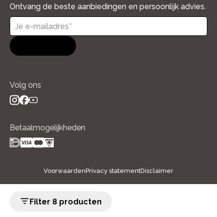
Ontvang de beste aanbiedingen en persoonlijk advies.
Aanmelden
Volg ons
instagram
facebook
youtube
- new window
- new window
- new window
Betaalmogelijkheden
Voorwaarden
Privacy statement
Disclaimer
Filter 8 producten