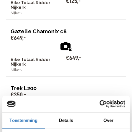
€
125
,
-
Bike Totaal Ridder
Nijkerk
Nijkerk
Gazelle Chamonix c8
€
649
,
-
€
649
,
-
Bike Totaal Ridder
Nijkerk
Nijkerk
Trek L200
€
350
,
-
€
350
,
-
Bike Totaal Ridder
Toestemming
Details
Over
Nijkerk
Nijkerk