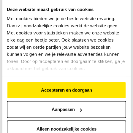
Deze website maakt gebruik van cookies
Puky Captn sharky
Met cookies bieden we je de beste website ervaring.
€
175
,
-
Dankzij noodzakelijke cookies werkt de website goed.
Met cookies voor statistieken maken we onze website
€
175
,
-
elke dag een beetje beter. Ook plaatsen we cookies
Bike Totaal Ridder
Nijkerk
zodat wij en derde partijen jouw website bezoeken
Nijkerk
kunnen volgen en we je relevante advertenties kunnen
tonen. Door op 'accepteren en doorgaan' te klikken, ga je
akkoord met het gebruik van cookies.
Trek Style
€
399
,
-
Accepteren en doorgaan
€
399
,
-
Bike Totaal Ridder
Nijkerk
Aanpassen
Nijkerk
Alleen noodzakelijke cookies
<<
<
3
4
5
>
>>