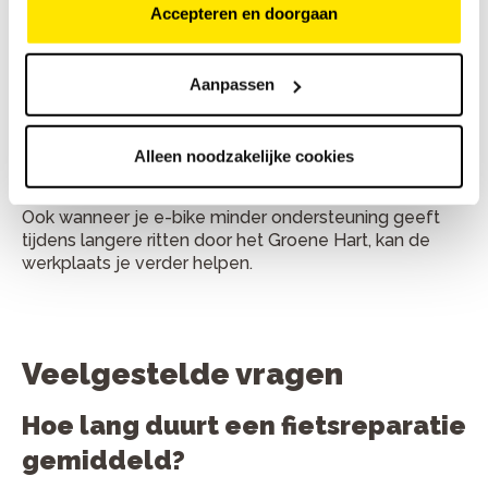
Accepteren en doorgaan
E-bike accu controleren
, handig wanneer je
actieradius minder wordt.
Aanpassen
E-bike reparatie in Reeuwijk
Bike Totaal Nomen voert ook onderhoud en reparaties
Alleen noodzakelijke cookies
uit aan e-bikes. Je kunt terecht voor controle van accu,
display, motorondersteuning, aandrijving en remmen.
Ook wanneer je e-bike minder ondersteuning geeft
tijdens langere ritten door het Groene Hart, kan de
werkplaats je verder helpen.
Veelgestelde vragen
Hoe lang duurt een fietsreparatie
gemiddeld?