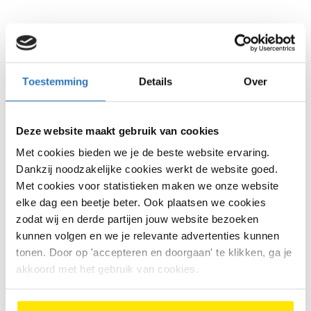
Waarvoor kun je bij ons
terecht?
Toestemming
Details
Over
Voor vrijwel alle fietsreparaties en
onderhoudswerkzaamheden kun je terecht in de
werkplaats van Bike Totaal Nomen. Van kleine
Deze website maakt gebruik van cookies
reparaties tot onderhoud aan elektrische fietsen
helpen de monteurs je snel weer op weg, zoals:
Met cookies bieden we je de beste website ervaring.
Dankzij noodzakelijke cookies werkt de website goed.
Versnelling afstellen
, handig wanneer schakelen
Met cookies voor statistieken maken we onze website
zwaar gaat of je ketting overslaat.
elke dag een beetje beter. Ook plaatsen we cookies
Binnenband vervangen
, een veelvoorkomende
zodat wij en derde partijen jouw website bezoeken
reparatie bij stadsfietsen en e-bikes.
kunnen volgen en we je relevante advertenties kunnen
Remmen afstellen
, belangrijk wanneer je remkracht
tonen. Door op 'accepteren en doorgaan' te klikken, ga je
minder wordt.
akkoord met het gebruik van cookies.
Ketting en tandwielen controleren
, zorgt dat je
fiets soepel blijft rijden.