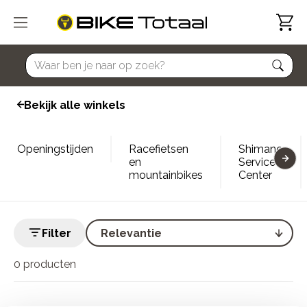
home
Bekijk alle winkels
Openingstijden
Racefietsen
Shimano
en
Service
mountainbikes
Center
Filter
0 producten