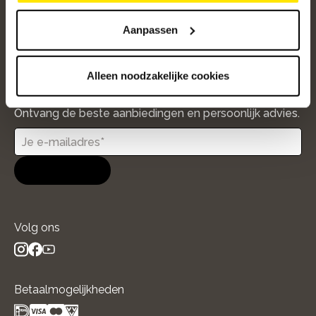
Over ons
Aanpassen
/5
4.8
12485
beoordelingen
Alleen noodzakelijke cookies
Altijd op de hoogte van onze acties
Ontvang de beste aanbiedingen en persoonlijk advies.
Aanmelden
Volg ons
instagram
facebook
youtube
- new window
- new window
- new window
Betaalmogelijkheden