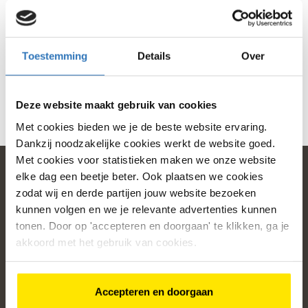
Geen producten gevonden die voldoen aan je selectie
Toestemming
Details
Over
Deze website maakt gebruik van cookies
Met cookies bieden we je de beste website ervaring.
Dankzij noodzakelijke cookies werkt de website goed.
Met cookies voor statistieken maken we onze website
elke dag een beetje beter. Ook plaatsen we cookies
zodat wij en derde partijen jouw website bezoeken
home
kunnen volgen en we je relevante advertenties kunnen
tonen. Door op 'accepteren en doorgaan' te klikken, ga je
Populaire categorieën
akkoord met het gebruik van cookies.
Onze service
Accepteren en doorgaan
Klantenservice