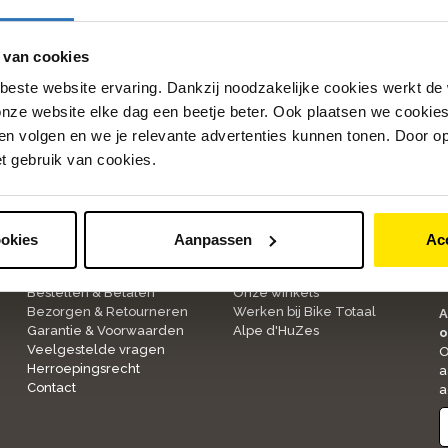
altijd benieuwd naar enthousiaste mensen met een passie vo
 bij Bike Totaal
pagina. Daar vind je een overzicht van alle
 van cookies
beste website ervaring. Dankzij noodzakelijke cookies werkt de
nze website elke dag een beetje beter. Ook plaatsen we cookies 
n volgen en we je relevante advertenties kunnen tonen. Door op
et gebruik van cookies.
ookies
Aanpassen
Ac
Klantenservice
Over ons
1
Bestellen & Betalen
Onze winkels
Bezorgen & Retourneren
Werken bij Bike Totaal
A
Garantie & Voorwaarden
Alpe d'HuZes
o
Veelgestelde vragen
O
Herroepingsrecht
a
Contact
a