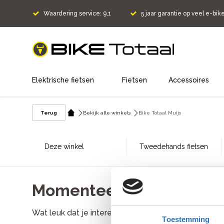
Waardering service: 9,1
5 jaar garantie op veel e-bik
home
Elektrische fietsen
Fietsen
Accessoires
Terug
Bekijk alle winkels
Bike Totaal Muijs
Deze winkel
Tweedehands fietsen
Momenteel zijn er geen 
Wat leuk dat je interesse hebt in werken bij Bike
Toestemming