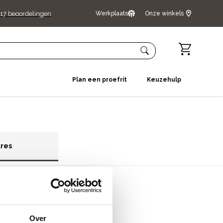
17
beoordelingen
Werkplaats
Onze winkels
Plan een proefrit
Keuzehulp
ures
vestiging
taande vacatures.
Over