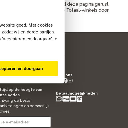
or fietsen en service. Dus houd deze pagina gerust
 openstaande vacatures bij Bike Totaal-winkels door
 website goed. Met cookies
zodat wij en derde partijen
 'accepteren en doorgaan' te
cepteren en doorgaan
/5
4.8
Volg ons
2517
beoordelingen
instagram
facebook
youtube
- new window
- new window
- new window
ltijd op de hoogte van
Betaalmogelijkheden
nze acties
ntvang de beste
anbiedingen en persoonlijk
dvies.