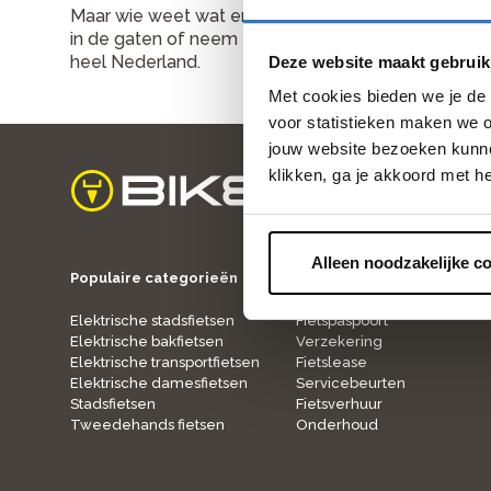
Maar wie weet wat er binnenkort vrijkomt! We zijn 
in de gaten of neem eens een kijkje op onze
Werken
heel Nederland.
Deze website maakt gebruik
Met cookies bieden we je de 
voor statistieken maken we o
jouw website bezoeken kunne
klikken, ga je akkoord met h
home
Alleen noodzakelijke c
Populaire categorieën
Onze service
Elektrische stadsfietsen
Fietspaspoort
Elektrische bakfietsen
Verzekering
Elektrische transportfietsen
Fietslease
Elektrische damesfietsen
Servicebeurten
Stadsfietsen
Fietsverhuur
Tweedehands fietsen
Onderhoud