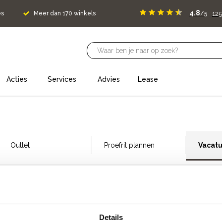
4.8
125
es
Meer dan 170 winkels
/5
Acties
Services
Advies
Lease
Outlet
Proefrit plannen
Vacat
lopende vacatures voor onze 
 Totaal! Op dit moment hebben we in deze winkel geen opens
Details