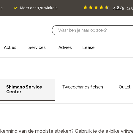
4.8
125
es
Meer dan 170 winkels
/5
Acties
Services
Advies
Lease
Shimano Service
Tweedehands fietsen
Outlet
Center
rkenning van de mooiste streken? Gebruik je de e-bike vrijw