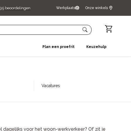
95
beoordelingen
Werkplaats
Onze winkels
Plan een proefrit
Keuzehulp
Vacatures
el dagelijks voor het woon-werkverkeer? Of zit je