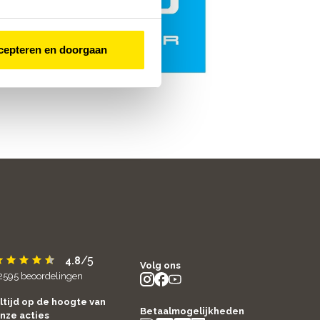
cepteren en doorgaan
/5
4.8
Volg ons
2595
beoordelingen
instagram
facebook
youtube
- new window
- new window
- new window
ltijd op de hoogte van
Betaalmogelijkheden
nze acties