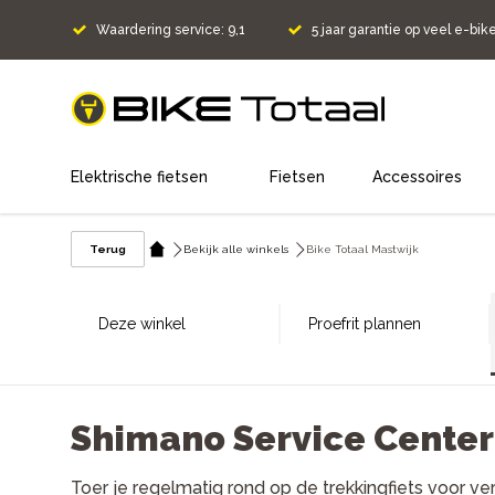
Waardering service: 9,1
5 jaar garantie op veel e-bik
home
Elektrische fietsen
Fietsen
Accessoires
Terug
Bekijk alle winkels
Bike Totaal Mastwijk
Deze winkel
Proefrit plannen
Shimano Service Center
Toer je regelmatig rond op de trekkingfiets voor ve