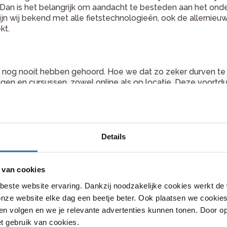
 Dan is het belangrijk om aandacht te besteden aan het onder
zijn wij bekend met alle fietstechnologieën, ook de allerni
kt.
nog nooit hebben gehoord. Hoe we dat zo zeker durven te 
ngen en cursussen, zowel online als op locatie. Deze voor
graag. Want alleen met gekwalificeerd personeel kunnen we
Center. Om de kwaliteit te borgen, voert Shimano regelmati
Details
 van cookies
is na een servicebeurt bij
beste website ervaring. Dankzij noodzakelijke cookies werkt de
nnovatieve technieken,
nze website elke dag een beetje beter. Ook plaatsen we cookies 
len van Shimano die we
ele, betrouwbare werking
n volgen en we je relevante advertenties kunnen tonen. Door op
rit onverhoopt een probleem
et gebruik van cookies.