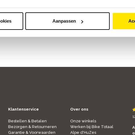
e professionele werkplaats.
appen. Doe een beroep op
ookies
Aanpassen
Ac
Klantenservice
Over ons
1
Bestellen & Betalen
Onze winkels
Bezorgen & Retourneren
Werken bij Bike Totaal
A
Garantie & Voorwaarden
Alpe d'HuZes
o