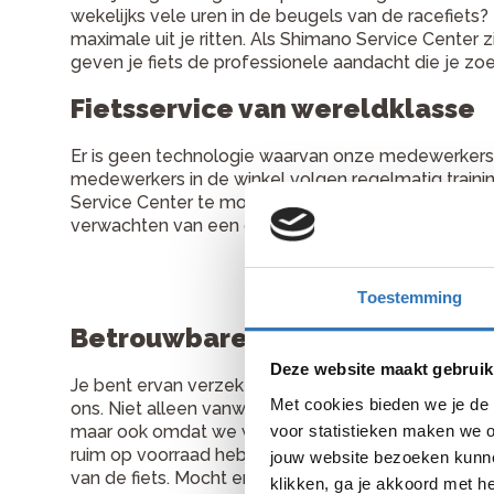
wekelijks vele uren in de beugels van de racefiets?
maximale uit je ritten. Als Shimano Service Center 
geven je fiets de professionele aandacht die je zoe
Fietsservice van wereldklasse
Er is geen technologie waarvan onze medewerkers 
medewerkers in de winkel volgen regelmatig traini
Service Center te mogen zijn. Daaraan voldoen we 
verwachten van een gecertificeerd Shimano Service 
Toestemming
Betrouwbare kwaliteit
Deze website maakt gebruik
Je bent ervan verzekerd dat je fiets piekfijn in orde 
Met cookies bieden we je de 
ons. Niet alleen vanwege de kennis van de meest i
voor statistieken maken we o
maar ook omdat we werken met originele onderde
ruim op voorraad hebben. Dat zorgt voor een soep
jouw website bezoeken kunne
van de fiets. Mocht er vóór, tijdens of na een fiets
klikken, ga je akkoord met h