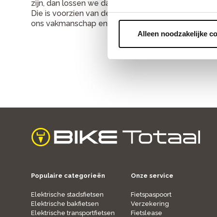
zijn, dan lossen we dat snel en adequaat op in onz
Die is voorzien van de meest moderne gereedsch
ons vakmanschap en geniet maximaal van je fiets.
Alleen noodzakelijke c
home
Populaire categorieën
Onze service
Elektrische stadsfietsen
Fietspaspoort
Elektrische bakfietsen
Verzekering
Elektrische transportfietsen
Fietslease