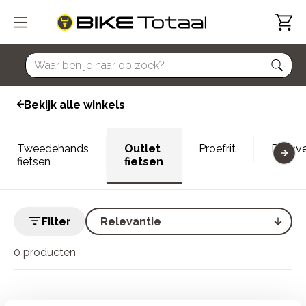
home
Bekijk alle winkels
Tweedehands
Outlet
Proefrit
Fietsv
fietsen
fietsen
Filter
0 producten