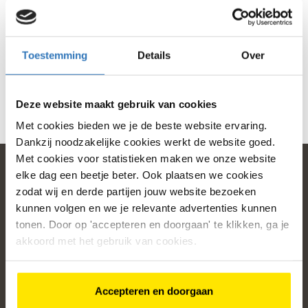
het beste uit elkaar halen. En we groeien! Doordat
Oldenzaal steeds meer inwoners telt, wordt het
drukker in de winkel én werkplaats. Daarom zoeken
we een nieuwe collega die energie krijgt van een
Toestemming
Details
Over
dynamische omgeving en klaar is om ons team te
versterken.
Deze website maakt gebruik van cookies
Klik
hier
om de vacature te bekijken.
Met cookies bieden we je de beste website ervaring.
Dankzij noodzakelijke cookies werkt de website goed.
Met cookies voor statistieken maken we onze website
elke dag een beetje beter. Ook plaatsen we cookies
zodat wij en derde partijen jouw website bezoeken
home
kunnen volgen en we je relevante advertenties kunnen
tonen. Door op 'accepteren en doorgaan' te klikken, ga je
Populaire categorieën
akkoord met het gebruik van cookies.
Onze service
Klantenservice
Accepteren en doorgaan