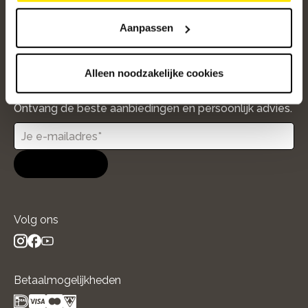
Over ons
Aanpassen
/5
4.8
12609
beoordelingen
Alleen noodzakelijke cookies
Altijd op de hoogte van onze acties
Ontvang de beste aanbiedingen en persoonlijk advies.
Aanmelden
Volg ons
instagram
facebook
youtube
- new window
- new window
- new window
Betaalmogelijkheden