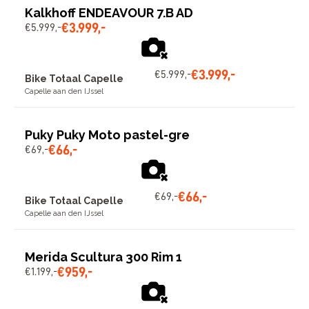
Kalkhoff ENDEAVOUR 7.B AD
€
3
.
999
,
-
€
5
.
999
,
-
€
3
.
999
,
-
€
5
.
999
,
-
Bike Totaal Capelle
Capelle aan den IJssel
Puky Puky Moto pastel-gre
€
66
,
-
€
69
,
-
€
66
,
-
€
69
,
-
Bike Totaal Capelle
Capelle aan den IJssel
Merida Scultura 300 Rim 1
€
959
,
-
€
1
.
199
,
-