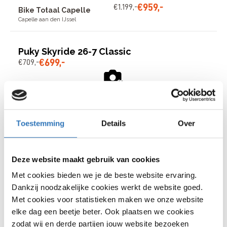
€
959
,
-
€
1
.
199
,
-
Bike Totaal Capelle
Capelle aan den IJssel
Puky Skyride 26-7 Classic
€
699
,
-
€
709
,
-
€
699
,
-
€
709
,
-
Bike Totaal Capelle
Capelle aan den IJssel
Toestemming
Details
Over
Puky R1 Step
€
74
,
-
€
79
,
-
Deze website maakt gebruik van cookies
Met cookies bieden we je de beste website ervaring.
€
74
,
-
€
79
,
-
Dankzij noodzakelijke cookies werkt de website goed.
Bike Totaal Capelle
Met cookies voor statistieken maken we onze website
Capelle aan den IJssel
elke dag een beetje beter. Ook plaatsen we cookies
zodat wij en derde partijen jouw website bezoeken