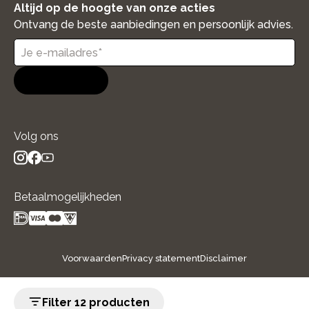
Altijd op de hoogte van onze acties
Ontvang de beste aanbiedingen en persoonlijk advies.
Aanmelden
Volg ons
instagram
facebook
youtube
- new window
- new window
- new window
Betaalmogelijkheden
Voorwaarden
Privacy statement
Disclaimer
Filter 12 producten