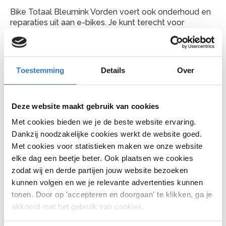
Bike Totaal Bleumink Vorden voert ook onderhoud en
reparaties uit aan e-bikes. Je kunt terecht voor
controle van accu, display, aandrijving en remmen. Ook
wanneer je e-bike minder ondersteuning geeft of een
storing toont, kan de werkplaats je verder helpen.
Toestemming
Details
Over
Plan je fietsreparatie bij Bike
Totaal Bleumink Vorden
Deze website maakt gebruik van cookies
Je vindt Bike Totaal Bleumink Vorden aan Dorpsstraat
Met cookies bieden we je de beste website ervaring.
12, 7251 BB in Vorden. Bellen kan via 0575 551 393.
Kom gerust langs met je fiets of bel vooraf voor een
Dankzij noodzakelijke cookies werkt de website goed.
handig moment.
Met cookies voor statistieken maken we onze website
elke dag een beetje beter. Ook plaatsen we cookies
zodat wij en derde partijen jouw website bezoeken
kunnen volgen en we je relevante advertenties kunnen
Veelgestelde vragen
tonen. Door op 'accepteren en doorgaan' te klikken, ga je
akkoord met het gebruik van cookies.
Hoe lang duurt een fietsreparatie