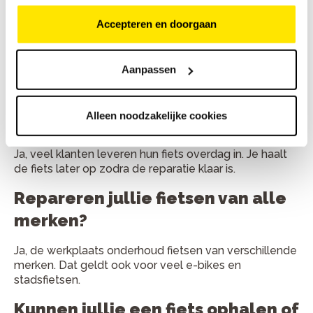
gemiddeld?
Accepteren en doorgaan
Kleine reparaties duren vaak minder dan een uur. Grote
onderhoudsbeurten zijn meestal binnen één werkdag
Aanpassen
klaar.
Kan ik mijn fiets ook inleveren en
Alleen noodzakelijke cookies
later ophalen?
Ja, veel klanten leveren hun fiets overdag in. Je haalt
de fiets later op zodra de reparatie klaar is.
Repareren jullie fietsen van alle
merken?
Ja, de werkplaats onderhoud fietsen van verschillende
merken. Dat geldt ook voor veel e-bikes en
stadsfietsen.
Kunnen jullie een fiets ophalen of