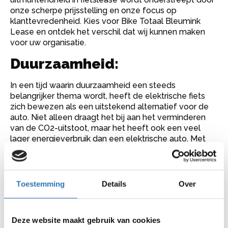
onze scherpe prijsstelling en onze focus op
klanttevredenheid. Kies voor Bike Totaal Bleumink
Lease en ontdek het verschil dat wij kunnen maken
voor uw organisatie.
Duurzaamheid:
In een tijd waarin duurzaamheid een steeds
belangrijker thema wordt, heeft de elektrische fiets
zich bewezen als een uitstekend alternatief voor de
auto. Niet alleen draagt het bij aan het verminderen
van de CO2-uitstoot, maar het heeft ook een veel
lager energieverbruik dan een elektrische auto. Met
elk pedaal dat wordt ingetrapt, wordt niet alleen de
mobiliteit vergroot, maar ook een stap gezet naar een
groenere toekomst.
Toestemming
Details
Over
Goed Werkgeverschap:
Het aanbieden van een fiets van de zaak getuigt van
Deze website maakt gebruik van cookies
goed werkgeverschap en wordt beschouwd als een