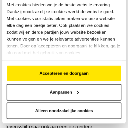
van de meest gewaardeerde arbeidsvoorwaarden.
Met cookies bieden we je de beste website ervaring.
Door deze faciliteit kosteloos aan te bieden, toont
Dankzij noodzakelijke cookies werkt de website goed.
een werkgever niet alleen betrokkenheid bij het
Met cookies voor statistieken maken we onze website
welzijn van zijn werknemers, maar ook een visie op
elke dag een beetje beter. Ook plaatsen we cookies
duurzame mobiliteit. Onderzoeken tonen aan dat 83%
zodat wij en derde partijen jouw website bezoeken
van de werkgevers erkent dat het behouden van
kunnen volgen en we je relevante advertenties kunnen
personeel van cruciaal belang is voor de toekomstige
groei en stabiliteit van hun bedrijf.
tonen. Door op 'accepteren en doorgaan' te klikken, ga je
akkoord met het gebruik van cookies.
Gezondheid en Welzijn van
Werknemers:
Accepteren en doorgaan
De voordelen van fietsen reiken verder dan alleen de
reductie van CO2-uitstoot. Onderzoek van TNO heeft
aangetoond dat werknemers die regelmatig fietsen
Aanpassen
naar het werk, een lager ziekteverzuim hebben dan
hun niet-fietsende collega's. Hoe vaker en hoe verder
de afstand die wordt afgelegd, des te lager het
Alleen noodzakelijke cookies
ziekteverzuim. Het stimuleren van fietsen naar het
werk kan dus niet alleen bijdragen aan een gezondere
levensstijl, maar ook aan een gezondere