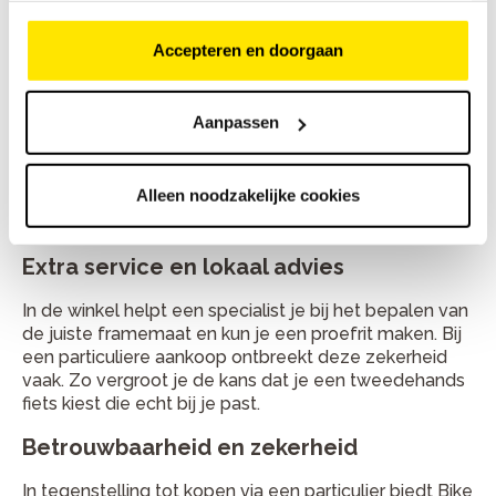
betekent dat remmen, verlichting, versnellingen en
andere essentiële onderdelen zijn gecontroleerd,
Accepteren en doorgaan
zodat je met vertrouwen kunt fietsen.
Omruil- en garantieopties
Aanpassen
Bij Bike Totaal profiteer je van garantie en zelfs
omruilgarantie. Zo heb je de mogelijkheid om de fiets
Alleen noodzakelijke cookies
terug te brengen of te ruilen als deze toch niet
helemaal aan je verwachtingen voldoet.
Extra service en lokaal advies
In de winkel helpt een specialist je bij het bepalen van
de juiste framemaat en kun je een proefrit maken. Bij
een particuliere aankoop ontbreekt deze zekerheid
vaak. Zo vergroot je de kans dat je een tweedehands
fiets kiest die echt bij je past.
Betrouwbaarheid en zekerheid
In tegenstelling tot kopen via een particulier biedt Bike