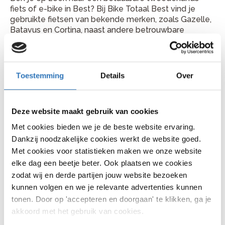
fiets of e-bike in Best? Bij Bike Totaal Best vind je
gebruikte fietsen van bekende merken, zoals Gazelle,
Batavus en Cortina, naast andere betrouwbare
fietsmerken. Het assortiment bestaat onder andere uit
stadsfietsen, kinderfietsen en tweedehands
elektrische fietsen.
Toestemming
Details
Over
Alle fietsen worden zorgvuldig gecontroleerd door
onze monteurs en rijklaar geleverd, zodat je veilig en
comfortabel de weg op kunt. Onze medewerkers
Deze website maakt gebruik van cookies
adviseren je graag bij het kiezen van een fiets die
aansluit bij jouw gebruik, comfortwensen en budget.
Met cookies bieden we je de beste website ervaring.
Dankzij noodzakelijke cookies werkt de website goed.
Waarom een tweedehands fiets
Met cookies voor statistieken maken we onze website
kopen bij Bike Totaal Best?
elke dag een beetje beter. Ook plaatsen we cookies
zodat wij en derde partijen jouw website bezoeken
Door experts gecontroleerde fietsen
kunnen volgen en we je relevante advertenties kunnen
tonen. Door op 'accepteren en doorgaan' te klikken, ga je
Alle tweedehands fietsen bij Bike Totaal worden door
akkoord met het gebruik van cookies.
ervaren vakmensen nagekeken en nauwkeurig
afgesteld voordat ze in de verkoop gaan. Dat