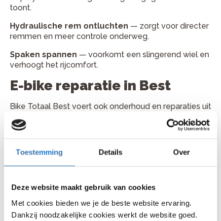
toont.
Hydraulische rem ontluchten
— zorgt voor directer
remmen en meer controle onderweg.
Spaken spannen
— voorkomt een slingerend wiel en
verhoogt het rijcomfort.
E-bike reparatie in Best
Bike Totaal Best voert ook onderhoud en reparaties uit
aan e-bikes. De werkplaats helpt dagelijks e-bike
gebruikers uit Best en omgeving met software-
updates, accutesten en reparaties aan motor, display
en aandrijving. Of je nu dagelijks naar je werk fietst of
Toestemming
Details
Over
recreatieve tochten maakt door Het Groene Woud en
de Brabantse Kempen, regelmatig onderhoud helpt
om storingen te voorkomen en de levensduur van je
Deze website maakt gebruik van cookies
e-bike te verlengen. Daarnaast kun je in de winkel
verschillende e-bikes bekijken en deskundig advies
Met cookies bieden we je de beste website ervaring.
krijgen over de juiste fiets voor jouw gebruik.
Dankzij noodzakelijke cookies werkt de website goed.