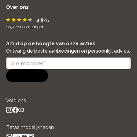
Over ons
/5
4.8
12542
beoordelingen
Altijd op de hoogte van onze acties
Ontvang de beste aanbiedingen en persoonlijk advies.
Aanmelden
Volg ons
instagram
facebook
youtube
- new window
- new window
- new window
Betaalmogelijkheden