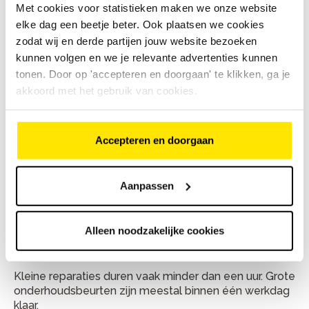
Met cookies voor statistieken maken we onze website
Plan je fietsreparatie bij Bike
elke dag een beetje beter. Ook plaatsen we cookies
Totaal Best
zodat wij en derde partijen jouw website bezoeken
kunnen volgen en we je relevante advertenties kunnen
Je vindt Bike Totaal Best aan Nieuwstraat 75, 5683 KB
tonen. Door op 'accepteren en doorgaan' te klikken, ga je
in Best. Bellen kan via
0499 371 690
. Kom gerust langs
akkoord met het gebruik van cookies.
met je fiets of bel vooraf voor een handig moment.
De monteurs helpen je graag weer snel en veilig op
weg.
Accepteren en doorgaan
Aanpassen
Veelgestelde vragen
Hoe lang duurt een fietsreparatie
Alleen noodzakelijke cookies
gemiddeld?
Kleine reparaties duren vaak minder dan een uur. Grote
onderhoudsbeurten zijn meestal binnen één werkdag
klaar.