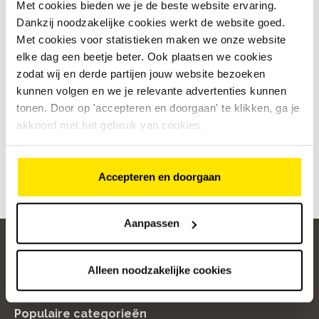
Met cookies bieden we je de beste website ervaring.
Kies een dag
Dankzij noodzakelijke cookies werkt de website goed.
Met cookies voor statistieken maken we onze website
elke dag een beetje beter. Ook plaatsen we cookies
Selecteer een dag
zodat wij en derde partijen jouw website bezoeken
kunnen volgen en we je relevante advertenties kunnen
Kies een moment
tonen. Door op 'accepteren en doorgaan' te klikken, ga je
De tijdsloten konden niet worden opgehaald,
akkoord met het gebruik van cookies.
probeer het opnieuw met een andere winkel of
datum.
Accepteren en doorgaan
Aanpassen
Alleen noodzakelijke cookies
home
Populaire categorieën