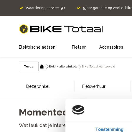
Waardering service: 9,1
5 jaar garantie op veel e-bik
home
Elektrische fietsen
Fietsen
Accessoires
Terug
Bekijk alle winkels
Bike Totaal Achterveld
Deze winkel
Fietsverhuur
Momenteel zijn er geen 
Wat leuk dat je interesse hebt in werken bij Bike
Toestemming