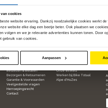
altijd benieuwd naar enthousiaste mensen met een passie vo
 bij Bike Totaal
pagina. Daar vind je een overzicht van alle
 van cookies
beste website ervaring. Dankzij noodzakelijke cookies werkt de
nze website elke dag een beetje beter. Ook plaatsen we cookies 
n volgen en we je relevante advertenties kunnen tonen. Door op
et gebruik van cookies.
ookies
Aanpassen
Ac
Klantenservice
Over ons
1
Bestellen & Betalen
Onze winkels
Bezorgen & Retourneren
Werken bij Bike Totaal
A
Garantie & Voorwaarden
Alpe d'HuZes
o
Veelgestelde vragen
O
Herroepingsrecht
a
Contact
a