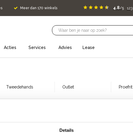
4.8
12
es
Meer dan 170 winkels
/5
Acties
Services
Advies
Lease
Tweedehands
Outlet
Proefri
lopende vacatures voor onze 
 Totaal! Op dit moment hebben we in deze winkel geen opens
Details