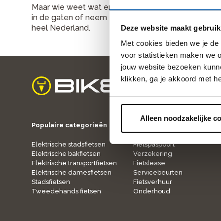
Maar wie weet wat er binnenkort vrijkomt! We zijn 
in de gaten of neem eens een kijkje op onze
Werken
heel Nederland.
Deze website maakt gebruik
Met cookies bieden we je de 
voor statistieken maken we o
jouw website bezoeken kunne
klikken, ga je akkoord met h
home
Alleen noodzakelijke c
Populaire categorieën
Onze service
Elektrische stadsfietsen
Fietspaspoort
Elektrische bakfietsen
Verzekering
Elektrische transportfietsen
Fietslease
Elektrische damesfietsen
Servicebeurten
Stadsfietsen
Fietsverhuur
Tweedehands fietsen
Onderhoud