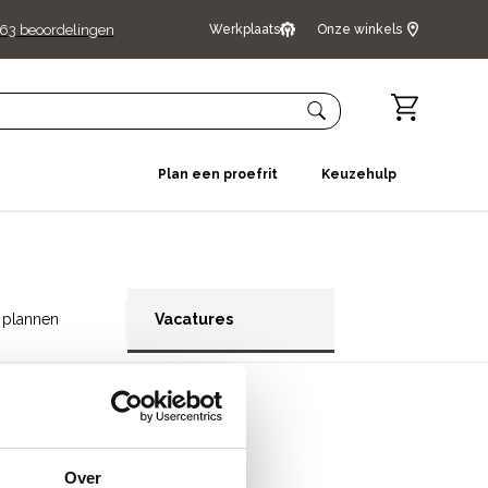
363
beoordelingen
Werkplaats
Onze winkels
Plan een proefrit
Keuzehulp
t plannen
Vacatures
vestiging
taande vacatures.
Over