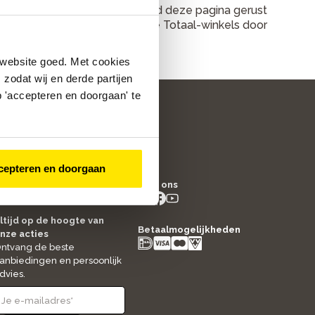
or fietsen en service. Dus houd deze pagina gerust
 openstaande vacatures bij Bike Totaal-winkels door
 website goed. Met cookies
zodat wij en derde partijen
 'accepteren en doorgaan' te
cepteren en doorgaan
/5
4.8
Volg ons
2363
beoordelingen
instagram
facebook
youtube
- new window
- new window
- new window
ltijd op de hoogte van
Betaalmogelijkheden
nze acties
ntvang de beste
anbiedingen en persoonlijk
dvies.