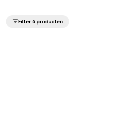
Filter 0 producten
home
Populaire categorieën
Onze service