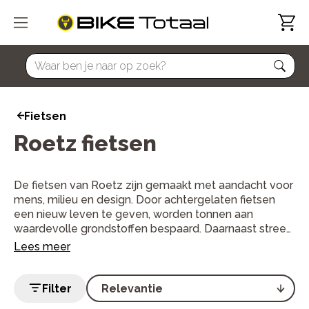
home
Fietsen
Roetz fietsen
De fietsen van Roetz zijn gemaakt met aandacht voor
mens, milieu en design. Door achtergelaten fietsen
een nieuw leven te geven, worden tonnen aan
waardevolle grondstoffen bespaard. Daarnaast streeft
Roetz ernaar om nieuwe materialen zoveel mogelijk
Lees meer
lokaal in te kopen. Lees hier alles over Roetz en
ontdek de fietsen.
Filter