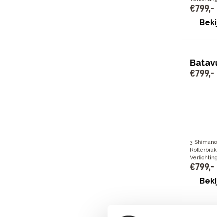
€
799
,
-
Beki
Batav
€
799
,
-
3 Shimano
Rollerbra
Verlichti
€
799
,
-
Beki