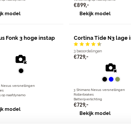
€
899
,
-
jk model
Bekijk model
us Fonk 3 hoge instap
Cortina Tide N3 lage 
3
beoordelingen
€
729
,
-
 Nexus versnellingen
3 Shimano Nexus versnellingen
kes
Rollerbrakes
ng op naafdynamo
Batterijverlichting
€
729
,
-
jk model
Bekijk model