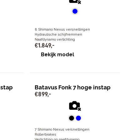
8 Shimano Nexus versnellingen
Hydraulische schijfremmen
Naafdynamo verlichting
€
1
.
849
,
-
Bekijk model
nstap
Batavus Fonk 7 hoge instap
€
899
,
-
7 Shimano Nexus versnellingen
Rollerbrakes
Verlichting op naafdynamo