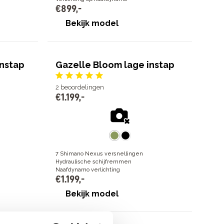
€
899
,
-
Bekijk model
instap
Gazelle Bloom lage instap
2
beoordelingen
€
1
.
199
,
-
7 Shimano Nexus versnellingen
Hydraulische schijfremmen
Naafdynamo verlichting
€
1
.
199
,
-
Bekijk model