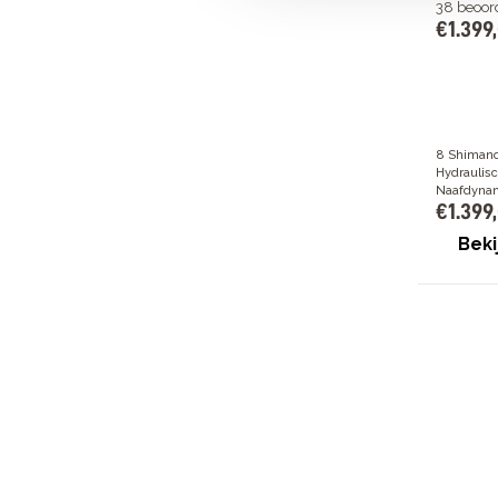
38
beoor
€
1
.
399
,
8 Shimano
Hydraulis
Naafdynam
€
1
.
399
,
Beki