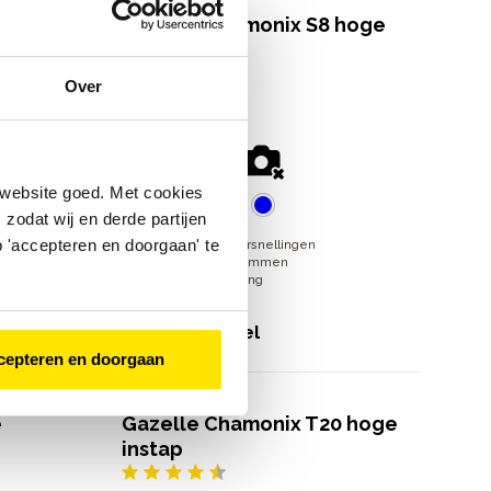
Gazelle Chamonix S8 hoge
instap
Over
25
beoordelingen
€
1
.
399
,
-
 website goed. Met cookies
zodat wij en derde partijen
 'accepteren en doorgaan' te
8 Shimano Nexus versnellingen
Hydraulische schijfremmen
Naafdynamo verlichting
€
1
.
399
,
-
Bekijk model
cepteren en doorgaan
e
Gazelle Chamonix T20 hoge
instap