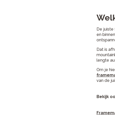
Welk
De juiste
en binnen
ontspanne
Dat is af
mountainb
lengte au
Om je hie
framem
van de ju
Bekijk oo
Framema