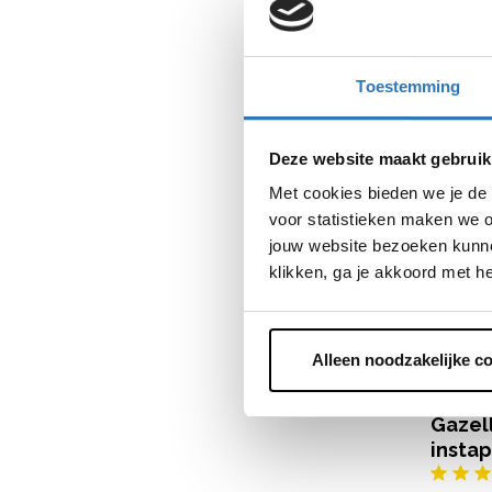
Gazel
instap
Toestemming
7
beoord
€
1
.
199
,
Deze website maakt gebruik
Met cookies bieden we je de 
voor statistieken maken we o
jouw website bezoeken kunne
8 Shimano
Hydraulis
klikken, ga je akkoord met h
Naafdynam
€
1
.
199
,
Beki
Alleen noodzakelijke c
Gazel
instap