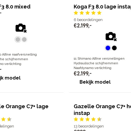
F3 8.0 mixed
Koga F3 8.0 lage inst
-
6
beoordelingen
€
2
.
199
,
-
 Alfine naafversnelling
11 Shimano Alfine versnellingen
che schijfremmen
Hydraulische schijfremmen
o verlichting
Naafdynamo verlichting
-
€
2
.
199
,
-
jk model
Bekijk model
le Orange C7+ lage
Gazelle Orange C7+ 
instap
delingen
13
beoordelingen