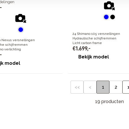
delingen
-
24 Shimano 105 versnellingen
Hydraulische schijfremmen
 Nexus versnellingen
Licht carbon frame
che schijfremmen
€
1
.
699
,
-
o verlichting
-
Bekijk model
jk model
<<
<
1
2
19 producten