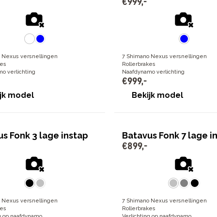
€
999
,
-
 Nexus versnellingen
7 Shimano Nexus versnellingen
kes
Rollerbrakes
o verlichting
Naafdynamo verlichting
€
999
,
-
jk model
Bekijk model
s Fonk 3 lage instap
Batavus Fonk 7 lage i
€
899
,
-
 Nexus versnellingen
7 Shimano Nexus versnellingen
kes
Rollerbrakes
ng op naafdynamo
Verlichting op naafdynamo