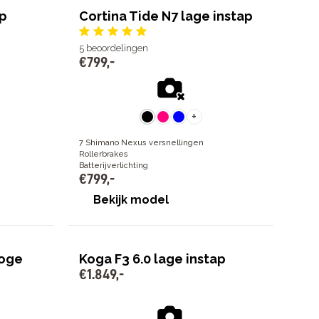
ap
Cortina Tide N7 lage instap
5
beoordelingen
€
799
,
-
+
7 Shimano Nexus versnellingen
Rollerbrakes
Batterijverlichting
€
799
,
-
Bekijk model
hoge
Koga F3 6.0 lage instap
€
1
.
849
,
-