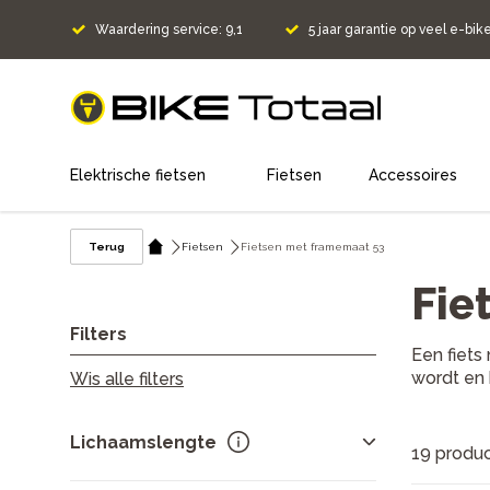
Waardering service: 9,1
5 jaar garantie op veel e-bik
home
Elektrische fietsen
Fietsen
Accessoires
Terug
Fietsen
Fietsen met framemaat 53
Fie
Filters
Een fiets
wordt en 
Wis alle filters
Lichaamslengte
19 produ