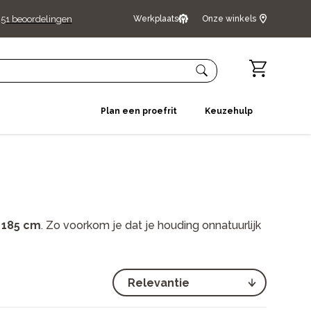
51
beoordelingen
Werkplaats
Onze winkels
Plan een proefrit
Keuzehulp
 185 cm
. Zo voorkom je dat je houding onnatuurlijk