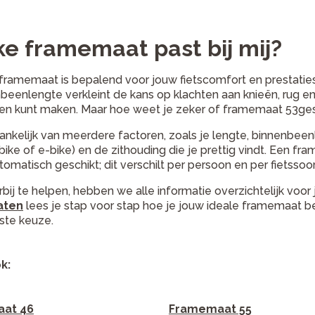
e framemaat past bij mij?
 framemaat is bepalend voor jouw fietscomfort en prestaties
beenlengte verkleint de kans op klachten aan knieën, rug en 
n kunt maken. Maar hoe weet je zeker of framemaat 53gesc
hankelijk van meerdere factoren, zoals je lengte, binnenbeenle
ike of e-bike) en de zithouding die je prettig vindt. Een fr
tomatisch geschikt; dit verschilt per persoon en per fietssoor
rbij te helpen, hebben we alle informatie overzichtelijk voor 
aten
lees je stap voor stap hoe je jouw ideale framemaat b
iste keuze.
k:
at 46
Framemaat 55