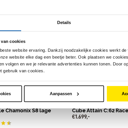
le Chamonix C8 lage
Cube Attain Pro
€
899
,
-
Details
elingen
-
 van cookies
beste website ervaring. Dankzij noodzakelijke cookies werkt de
nze website elke dag een beetje beter. Ook plaatsen we cookies 
16 Shimano Claris versnellingen
Mechanische schijfremmen
n volgen en we je relevante advertenties kunnen tonen. Door op
 Nexus versnellingen
Licht aluminium frame
che schijfremmen
et gebruik van cookies.
€
899
,
-
o verlichting
-
Bekijk model
jk model
ookies
Aanpassen
Ac
le Chamonix S8 lage
Cube Attain C:62 Rac
€
1
.
699
,
-