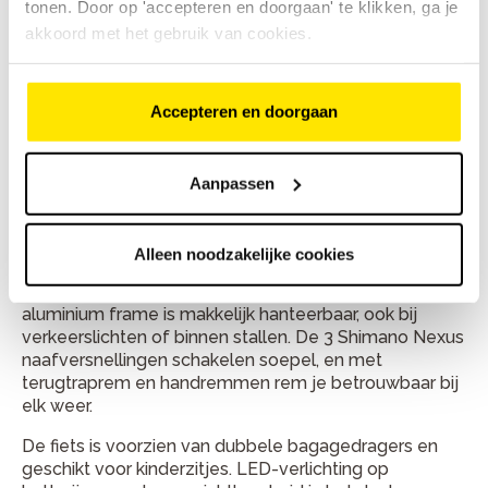
hiermee introduceert Gazelle doorgaans jaarlijks
tonen. Door op 'accepteren en doorgaan' te klikken, ga je
nieuwe Chamonix modellen, waarmee ze steeds
akkoord met het gebruik van cookies.
inspelen op de laatste fietstrends en technologieën.
De verschillende Cortina U4
Accepteren en doorgaan
modellen
Aanpassen
De Cortina U4 Transport NR3
Alleen noodzakelijke cookies
De U4 Transport NR3 is een lichte (20 kg), veelzijdige
stadsfiets met comfortabel rechtop zitcomfort. Het
aluminium frame is makkelijk hanteerbaar, ook bij
verkeerslichten of binnen stallen. De 3 Shimano Nexus
naafversnellingen schakelen soepel, en met
terugtraprem en handremmen rem je betrouwbaar bij
elk weer.
De fiets is voorzien van dubbele bagagedragers en
geschikt voor kinderzitjes. LED-verlichting op