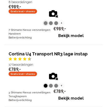
8
beoordelingen
€
989
,
-
Gratis krat + charms
+
€
989
,
-
7 Shimano Nexus versnellingen
Handrem
Bekijk model
Batterijverlichting
Cortina U4 Transport NR3 lage instap
17
beoordelingen
€
789
,
-
Gratis krat + charms
+
€
789
,
-
3 Shimano Nexus versnellingen
Terugtraprem
Bekijk model
Batterijverlichting