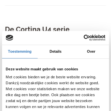
De Cortina U4 serie
De Cortina U4 serie is in het leven geroepen als dé
oplossing voor stedelijke mobiliteit. Deze productlijn
combineert robuustheid met stijl en is sinds zijn
Toestemming
Details
Over
introductie een favoriet onder stadsfietsers.
Kenmerkend voor de U4 fietsen is hun stevige frame
en praktische ontwerp, ideaal voor het dagelijkse
Deze website maakt gebruik van cookies
woon-werkverkeer of een snelle boodschap. Dankzij
de comfortabele zithouding en betrouwbare
Met cookies bieden we je de beste website ervaring.
naafversnellingen fiets je moeiteloos door drukke
Dankzij noodzakelijke cookies werkt de website goed.
straten.
Met cookies voor statistieken maken we onze website
elke dag een beetje beter. Ook plaatsen we cookies
Nieuwste modellen worden regelmatig
zodat wij en derde partijen jouw website bezoeken
geïntroduceerd om te blijven voldoen aan de
veranderende behoeften van fietsers. Vergelijkbaar
kunnen volgen en we je relevante advertenties kunnen