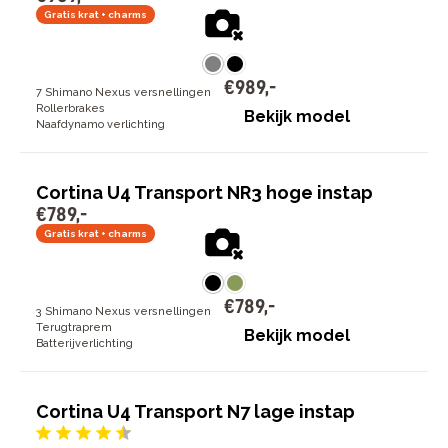
Gratis krat + charms
€
989
,
-
7 Shimano Nexus versnellingen
Rollerbrakes
Bekijk model
Naafdynamo verlichting
Cortina U4 Transport NR3 hoge instap
€
789
,
-
Gratis krat + charms
€
789
,
-
3 Shimano Nexus versnellingen
Terugtraprem
Bekijk model
Batterijverlichting
Cortina U4 Transport N7 lage instap