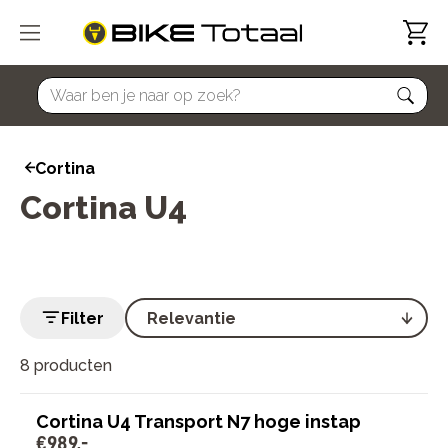
home
Cortina
Cortina U4
Filter
8 producten
Cortina U4 Transport N7 hoge instap
€
989
,
-