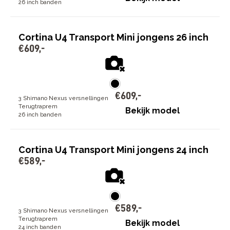
26 inch banden
Cortina U4 Transport Mini jongens 26 inch
€
609
,
-
€
609
,
-
3 Shimano Nexus versnellingen
Terugtraprem
Bekijk model
26 inch banden
Cortina U4 Transport Mini jongens 24 inch
€
589
,
-
€
589
,
-
3 Shimano Nexus versnellingen
Terugtraprem
Bekijk model
24 inch banden