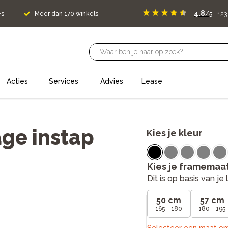
4.8
123
es
Meer dan 170 winkels
/5
Acties
Services
Advies
Lease
age instap
Kies je kleur
Kies je framemaa
Dit is op basis van j
50 cm
57 cm
165 - 180
180 - 195