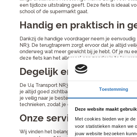
een tijdloze uitstraling geeft. Deze fiets is ideaal vo
school of de supermarkt gaat.
Handig en praktisch in g
Dankzij de handige voordrager neem je eenvoudig 
NR3. De terugtraprem zorgt ervoor dat je altijd veili
onderweg wat meer gewicht bij je hebt. Of je nu e
deze fiets kan het allemaal aan zonder in te levere
Degelijk en goed verlich
De U4 Transport NR3 damesfiets is uitgerust met 
Toestemming
je altijd goed zichtbaar bent in het verkeer. Ook in
je veilig naar je bestemming. Deze fiets combinee
technieken, zodat je elke dag kunt rekenen op een fi
Deze website maakt gebruik
Onze service
Met cookies bieden we je de 
voor statistieken maken we o
Wij vinden het belangrijk dat jij de juiste fiets uitk
jouw website bezoeken kunne