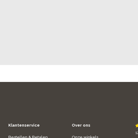
Klantenservice
Over ons
1
Bestellen & Betalen
Onze winkels