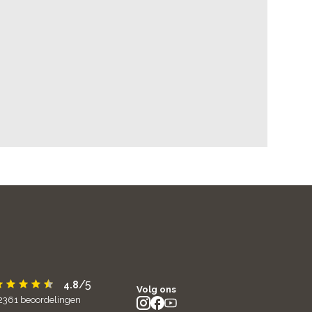
/5
4.8
Volg ons
2361
beoordelingen