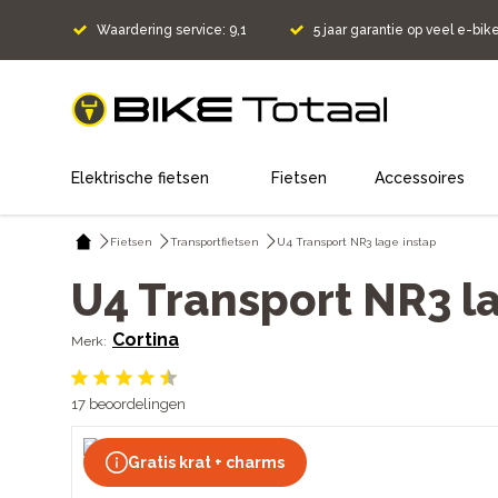
Waardering service: 9,1
5 jaar garantie op veel e-bik
home
Elektrische fietsen
Fietsen
Accessoires
Fietsen
Transportfietsen
U4 Transport NR3 lage instap
U4 Transport NR3 l
Cortina
17
beoordelingen
Gratis krat + charms