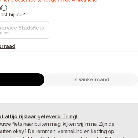
 het product toe te voegen in de winkelmand
n
st bij jou?
ervice Stadsfiets
repen
orraad
proefrit
In winkelmand
t altijd rijklaar geleverd. Tring!
euwe fiets naar buiten mag, kijken wij ‘m na. Zijn de
uten okay? De remmen, versnelling en ketting op