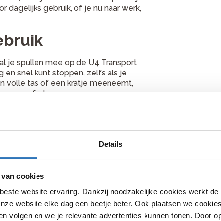
or dagelijks gebruik, of je nu naar werk,
ebruik
al je spullen mee op de U4 Transport
g en snel kunt stoppen, zelfs als je
en volle tas of een kratje meeneemt,
n op comfort.
t
betrouwbare LED-verlichting, waardoor
Details
 de vroege ochtend of late avond fiets
rt een robuust design met moderne
jne rit.
 van cookies
beste website ervaring. Dankzij noodzakelijke cookies werkt de
nze website elke dag een beetje beter. Ook plaatsen we cookies 
iest. Heb je hulp nodig met het maken
n volgen en we je relevante advertenties kunnen tonen. Door op