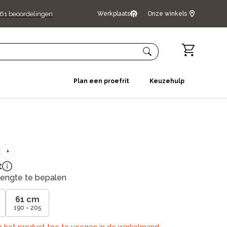
61
beoordelingen
Werkplaats
Onze winkels
Plan een proefrit
Keuzehulp
+
t
e lengte te bepalen
61 cm
190 - 205