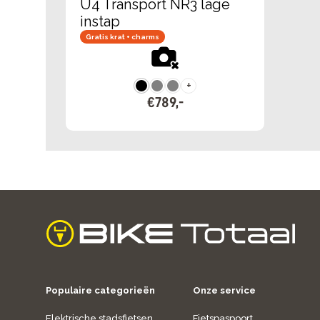
U4 Transport NR3 lage
instap
Gratis krat + charms
+
€
789
,
-
home
Populaire categorieën
Onze service
Elektrische stadsfietsen
Fietspaspoort