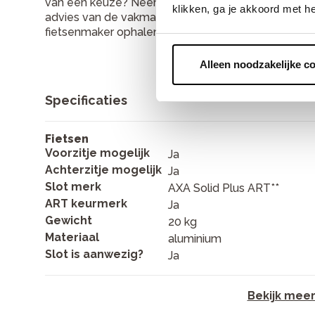
van een keuze? Neem dan contact met ons op of ga 
klikken, ga je akkoord met h
advies van de vakman. Als je de fiets online bestelt
fietsenmaker ophalen of komen we hem bij je thui
Alleen noodzakelijke c
Specificaties
Fietsen
Voorzitje mogelijk
Ja
Achterzitje mogelijk
Ja
Slot merk
AXA Solid Plus ART**
ART keurmerk
Ja
Gewicht
20 kg
Materiaal
aluminium
Slot is aanwezig?
Ja
Bekijk mee