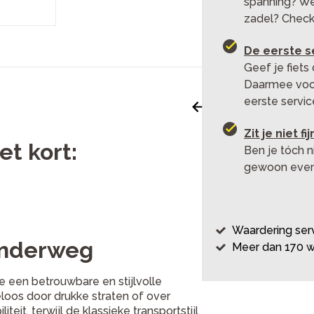
spanning? Wer
zadel? Check
De eerste se
Geef je fiets
Daarmee voor
eerste service
Zit je niet f
et kort:
Ben je tóch 
gewoon even 
Waardering serv
 onderweg
Meer dan 170 w
e een betrouwbare en stijlvolle
eloos door drukke straten of over
eit, terwijl de klassieke transportstijl