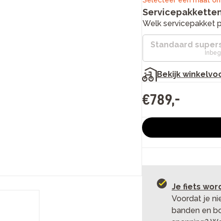
Selecteer een maat om
Servicepakkette
Welk servicepakket pa
Standaard supers
Inbeg
Bekijk winkelvo
€
789
,
-
Plan een 
Je fiets word
Voordat je ni
banden en bo