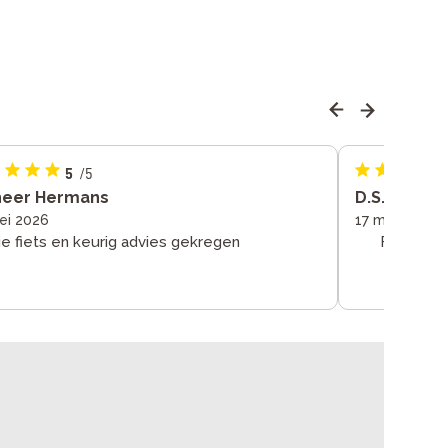
5
/5
heer Hermans
D.S.van der
ei 2026
17 mei 2026
e fiets en keurig advies gekregen
Fijne sta
versne