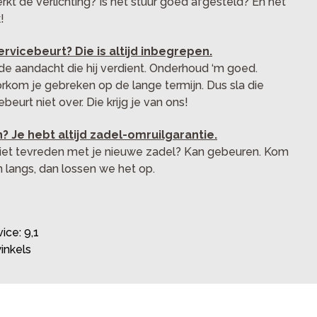
kt de verlichting? Is het stuur goed afgesteld? En het
!
rvicebeurt? Die is altijd inbegrepen.
 de aandacht die hij verdient. Onderhoud ‘m goed.
kom je gebreken op de lange termijn. Dus sla die
beurt niet over. Die krijg je van ons!
ijn? Je hebt altijd zadel-omruilgarantie.
niet tevreden met je nieuwe zadel? Kan gebeuren. Kom
langs, dan lossen we het op.
ice: 9,1
inkels