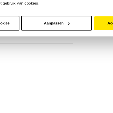
langs je dichtstbijzijnde winkel voor
et gebruik van cookies.
 kan je hem bij je favoriete
s bezorgen.
ookies
Aanpassen
Ac
r