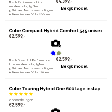
€
4
.
399
,
-
Bosch Performance Line
middenmotor, 75 Nm
Bekijk model
5 Shimano Nexus versnellingen
Actieradius van 60 tot 200 km
Cube Compact Hybrid Comfort 545 unisex
€
2
.
599
,
-
€
2
.
599
,
-
Bosch Drive Unit Performance
Line middenmotor, 75Nm
Bekijk model
5 Shimano Nexus versnellingen
Actieradius van 60 tot 120 km
Cube Touring Hybrid One 600 lage instap
2
beoordelingen
€
2
.
599
,
-