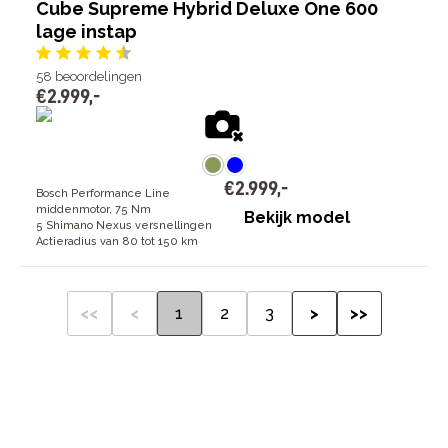
Cube Supreme Hybrid Deluxe One 600
lage instap
58
beoordelingen
€
2
.
999
,
-
€
2
.
999
,
-
Bosch Performance Line
middenmotor, 75 Nm
Bekijk model
5 Shimano Nexus versnellingen
Actieradius van 80 tot 150 km
<<
<
1
2
3
>
>>