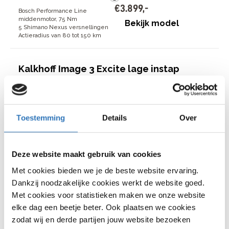
€
3
.
899
,
-
Bosch Performance Line
middenmotor, 75 Nm
Bekijk model
5 Shimano Nexus versnellingen
Actieradius van 80 tot 150 km
Kalkhoff Image 3 Excite lage instap
10
beoordelingen
€
3
.
899
,
-
Toestemming
Details
Over
€
3
.
899
,
-
Bosch Performance Line
Deze website maakt gebruik van cookies
middenmotor, 75 Nm
Bekijk model
5 Shimano Nexus versnellingen
Met cookies bieden we je de beste website ervaring.
Actieradius van 80 tot 150 km
Dankzij noodzakelijke cookies werkt de website goed.
Met cookies voor statistieken maken we onze website
elke dag een beetje beter. Ook plaatsen we cookies
Sparta C-Grid Ultra lage instap
zodat wij en derde partijen jouw website bezoeken