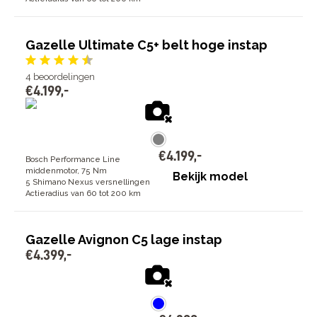
Gazelle Ultimate C5+ belt hoge instap
4
beoordelingen
€
4
.
199
,
-
€
4
.
199
,
-
Bosch Performance Line
middenmotor, 75 Nm
Bekijk model
5 Shimano Nexus versnellingen
Actieradius van 60 tot 200 km
Gazelle Avignon C5 lage instap
€
4
.
399
,
-