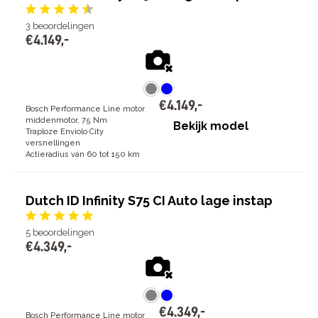
3
beoordelingen
€
4
.
149
,
-
€
4
.
149
,
-
Bosch Performance Line motor
middenmotor, 75 Nm
Bekijk model
Traploze Enviolo City
versnellingen
Actieradius van 60 tot 150 km
Dutch ID Infinity S75 CI Auto lage instap
5
beoordelingen
€
4
.
349
,
-
€
4
.
349
,
-
Bosch Performance Line motor