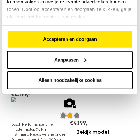
kunnen volgen en we je relevante advertenties kunnen
6
beoordelingen
€
3
.
624
,
-
tonen. Door op 'accepteren en doorgaan' te klikken, ga je
akkoord met het gebruik van cookies.
€
3
.
624
,
-
Accepteren en doorgaan
Bosch Performance Line
middenmotor, 75 Nm
Bekijk model
Traploze Enviolo versnellingsnaaf
Actieradius van 60 tot 120 km
Aanpassen
Gazelle Ultimate C5+ belt lage instap
Alleen noodzakelijke cookies
14
beoordelingen
€
4
.
199
,
-
€
4
.
199
,
-
Bosch Performance Line
middenmotor, 75 Nm
Bekijk model
5 Shimano Nexus versnellingen
Actieradius van 60 tot 200 km