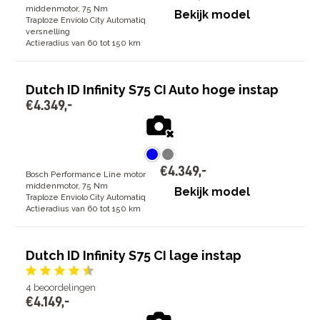
middenmotor, 75 Nm
Bekijk model
Traploze Enviolo City Automatiq
versnelling
Actieradius van 60 tot 150 km
Dutch ID Infinity S75 CI Auto hoge instap
€
4
.
349
,
-
€
4
.
349
,
-
Bosch Performance Line motor
middenmotor, 75 Nm
Bekijk model
Traploze Enviolo City Automatiq
Actieradius van 60 tot 150 km
Dutch ID Infinity S75 CI lage instap
4
beoordelingen
€
4
.
149
,
-