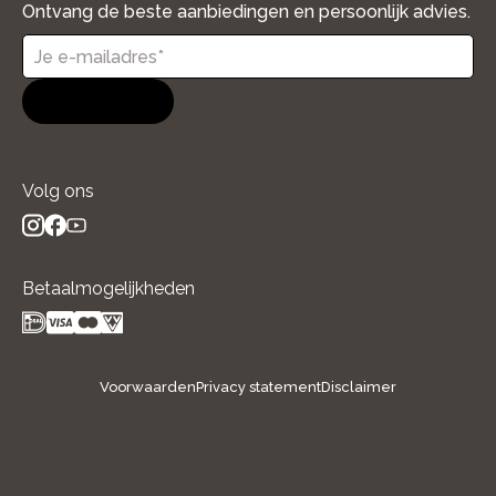
Ontvang de beste aanbiedingen en persoonlijk advies.
Aanmelden
Volg ons
instagram
facebook
youtube
- new window
- new window
- new window
Betaalmogelijkheden
Voorwaarden
Privacy statement
Disclaimer