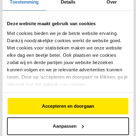
Toestemming
Details
Over
Blijft het probleem bestaan, laat dan de accu
controleren.
Deze website maakt gebruik van cookies
Wat doet een fietsenmaker?
Met cookies bieden we je de beste website ervaring.
Dankzij noodzakelijke cookies werkt de website goed.
Een fietsenmaker controleert meestal:
Met cookies voor statistieken maken we onze website
of de accutemperatuursensor goed werkt
elke dag een beetje beter. Ook plaatsen we cookies
zodat wij en derde partijen jouw website bezoeken
of de accu nog in goede staat is
kunnen volgen en we je relevante advertenties kunnen
tonen. Door op 'accepteren en doorgaan' te klikken, ga je
of er een probleem zit in de elektronica
akkoord met het gebruik van cookies.
of de accu vervangen moet worden
Is het een dure reparatie?
Accepteren en doorgaan
Vaak niet, als het gaat om temperatuurinvloeden.
Duurder wordt het als de accu defect is.
Aanpassen