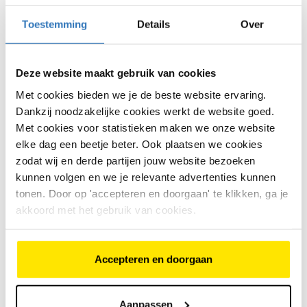
controleren.
Toestemming
Details
Over
Wat doet een fietsenmaker?
Een fietsenmaker controleert meestal:
Deze website maakt gebruik van cookies
of alle firmware compatibel is
Met cookies bieden we je de beste website ervaring.
Dankzij noodzakelijke cookies werkt de website goed.
of de juiste software is geïnstalleerd
Met cookies voor statistieken maken we onze website
elke dag een beetje beter. Ook plaatsen we cookies
of onderdelen correct samenwerken
zodat wij en derde partijen jouw website bezoeken
of herinstallatie nodig is
kunnen volgen en we je relevante advertenties kunnen
tonen. Door op 'accepteren en doorgaan' te klikken, ga je
Soms is een update voldoende. Soms is verdere
akkoord met het gebruik van cookies.
afstemming nodig.
Is het een dure reparatie?
Accepteren en doorgaan
Vaak niet, als het met een update opgelost kan
worden.
Aanpassen