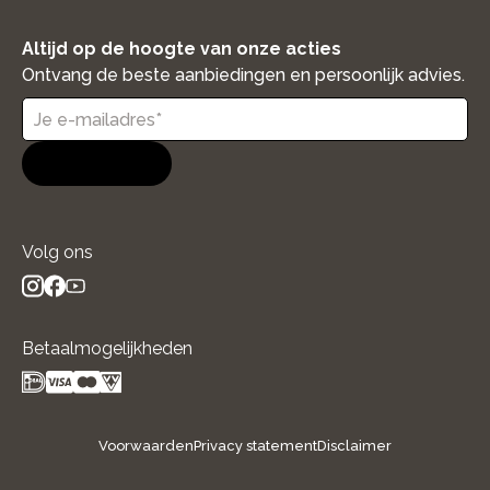
Altijd op de hoogte van onze acties
Ontvang de beste aanbiedingen en persoonlijk advies.
Aanmelden
Volg ons
instagram
facebook
youtube
- new window
- new window
- new window
Betaalmogelijkheden
Voorwaarden
Privacy statement
Disclaimer