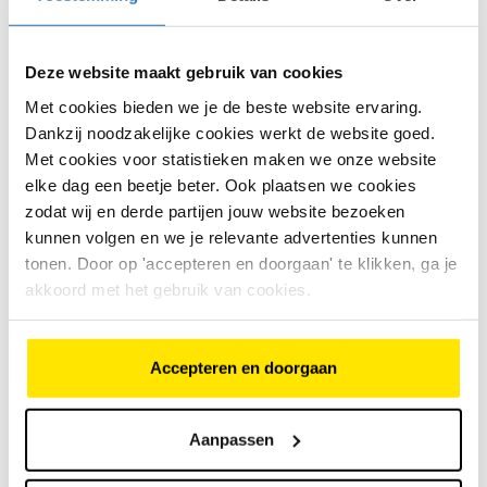
Een fietsenmaker controleert meestal:
Deze website maakt gebruik van cookies
of de accu nog goed functioneert
Met cookies bieden we je de beste website ervaring.
of er een elektrische storing aanwezig is
Dankzij noodzakelijke cookies werkt de website goed.
Met cookies voor statistieken maken we onze website
of de aansluitingen en elektronica in orde zijn
elke dag een beetje beter. Ook plaatsen we cookies
of de accu vervangen moet worden
zodat wij en derde partijen jouw website bezoeken
kunnen volgen en we je relevante advertenties kunnen
Soms is het een tijdelijke storing. Soms is de accu
tonen. Door op 'accepteren en doorgaan' te klikken, ga je
defect.
akkoord met het gebruik van cookies.
Is het een dure reparatie?
Vaak niet, als het gaat om een losse verbinding.
Accepteren en doorgaan
Duurder wordt het als de accu vervangen moet
worden.
Aanpassen