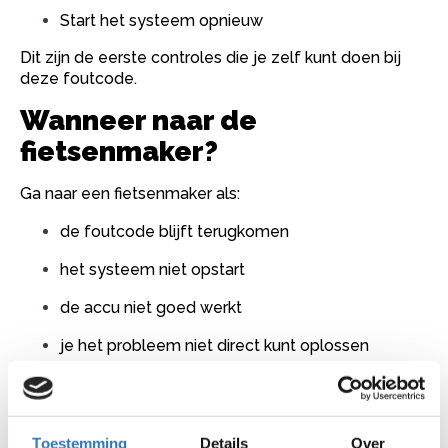
Start het systeem opnieuw
Dit zijn de eerste controles die je zelf kunt doen bij
deze foutcode.
Wanneer naar de
fietsenmaker?
Ga naar een fietsenmaker als:
de foutcode blijft terugkomen
het systeem niet opstart
de accu niet goed werkt
je het probleem niet direct kunt oplossen
Blijft het probleem bestaan, laat dan de accu
controleren.
Wat doet een fietsenmaker?
Toestemming
Details
Over