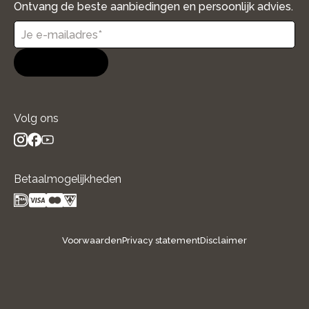
Ontvang de beste aanbiedingen en persoonlijk advies.
Aanmelden
Volg ons
instagram
facebook
youtube
- new window
- new window
- new window
Betaalmogelijkheden
Voorwaarden
Privacy statement
Disclaimer