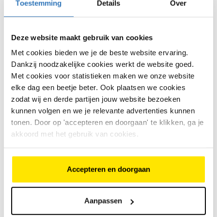
Toestemming
Details
Over
Een fietsenmaker controleert meestal:
of de snelheidssensor goed functioneert
Deze website maakt gebruik van cookies
Met cookies bieden we je de beste website ervaring.
of de kabel en connectoren in orde zijn
Dankzij noodzakelijke cookies werkt de website goed.
of het snelheidssignaal goed wordt
Met cookies voor statistieken maken we onze website
doorgegeven
elke dag een beetje beter. Ook plaatsen we cookies
zodat wij en derde partijen jouw website bezoeken
of de sensor vervangen moet worden
kunnen volgen en we je relevante advertenties kunnen
Soms is het een probleem met de kabel. Soms is de
tonen. Door op 'accepteren en doorgaan' te klikken, ga je
sensor zelf defect.
akkoord met het gebruik van cookies.
Is het een dure reparatie?
Accepteren en doorgaan
Vaak niet, als het gaat om een aansluiting of sensor.
Duurder wordt het als er meer aan de hand is in de
bekabeling of elektronica.
Aanpassen