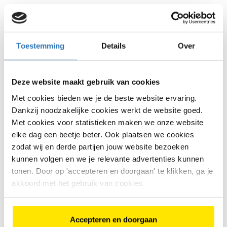
Blijft het probleem bestaan, laat dan het systeem
controleren.
Wat doet een fietsenmaker?
Toestemming
Details
Over
Een fietsenmaker controleert meestal:
Deze website maakt gebruik van cookies
of de communicatie tussen display, controller en
motor goed werkt
Met cookies bieden we je de beste website ervaring.
Dankzij noodzakelijke cookies werkt de website goed.
of kabels en connectoren in orde zijn
Met cookies voor statistieken maken we onze website
of er sprake is van een defect onderdeel
elke dag een beetje beter. Ook plaatsen we cookies
zodat wij en derde partijen jouw website bezoeken
of het systeem opnieuw moet worden ingesteld
kunnen volgen en we je relevante advertenties kunnen
tonen. Door op 'accepteren en doorgaan' te klikken, ga je
Soms is het een los contact. Soms is er een probleem
met een onderdeel dat vervangen moet worden.
akkoord met het gebruik van cookies.
Is het een dure reparatie?
Accepteren en doorgaan
Vaak niet, als het gaat om een kabel of aansluiting die