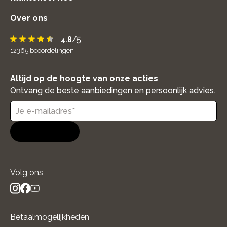
Over ons
/5
4.8
12365
beoordelingen
Altijd op de hoogte van onze acties
Ontvang de beste aanbiedingen en persoonlijk advies.
Aanmelden
Volg ons
instagram
facebook
youtube
- new window
- new window
- new window
Betaalmogelijkheden