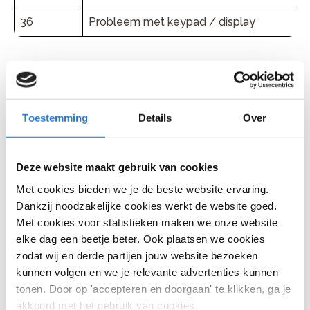
36
Probleem met keypad / display
Bafang e-bike problemen
per categorie
Toestemming
Details
Over
Bafang foutcodes met
accuproblemen
Deze website maakt gebruik van cookies
Met cookies bieden we je de beste website ervaring.
De foutcodes 06, 07, 13 en 22 hebben te maken met
Dankzij noodzakelijke cookies werkt de website goed.
de accu, spanning of communicatie met de batterij.
Met cookies voor statistieken maken we onze website
lage of hoge spanning
elke dag een beetje beter. Ook plaatsen we cookies
zodat wij en derde partijen jouw website bezoeken
temperatuurproblemen
kunnen volgen en we je relevante advertenties kunnen
communicatie met het BMS
tonen. Door op 'accepteren en doorgaan' te klikken, ga je
akkoord met het gebruik van cookies.