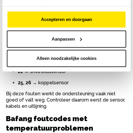
De eerste stap is bijna altijd: accu controleren, volledig
opladen en kabels nalopen.
Bafang foutcodes met motor- en
Accepteren en doorgaan
sensorproblemen
Aanpassen
Een groot deel van de Bafang foutcodes heeft te
maken met sensoren en de motor, zoals:
Alleen noodzakelijke cookies
08, 09
→ motor en hallsensor
21
→ snelheidssensor
25, 26
→ koppelsensor
Bij deze fouten werkt de ondersteuning vaak niet
goed of valt weg. Controleer daarom eerst de sensor,
kabels en uitlijning.
Bafang foutcodes met
temperatuurproblemen