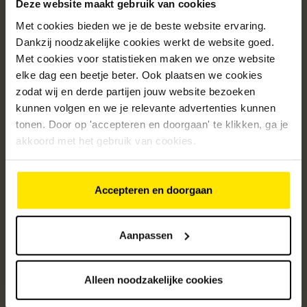
Deze website maakt gebruik van cookies
home
Met cookies bieden we je de beste website ervaring.
Populaire categorieën
Dankzij noodzakelijke cookies werkt de website goed.
Met cookies voor statistieken maken we onze website
Onze service
elke dag een beetje beter. Ook plaatsen we cookies
Klantenservice
zodat wij en derde partijen jouw website bezoeken
kunnen volgen en we je relevante advertenties kunnen
Over ons
tonen. Door op 'accepteren en doorgaan' te klikken, ga je
akkoord met het gebruik van cookies.
/5
4.8
12485
beoordelingen
Accepteren en doorgaan
Altijd op de hoogte van onze acties
Ontvang de beste aanbiedingen en persoonlijk advies.
Aanpassen
Aanmelden
Alleen noodzakelijke cookies