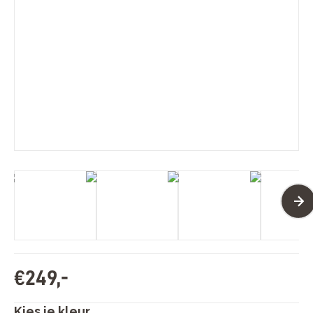
€
249
,
-
Kies je kleur