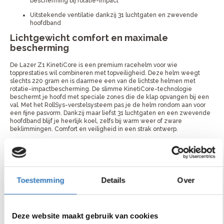
bescherming bij rotatie-impact
Uitstekende ventilatie dankzij 31 luchtgaten en zwevende
hoofdband
Lichtgewicht comfort en maximale
bescherming
De Lazer Z1 KinetiCore is een premium racehelm voor wie
topprestaties wil combineren met topveiligheid. Deze helm weegt
slechts 220 gram en is daarmee een van de lichtste helmen met
rotatie-impactbescherming. De slimme KinetiCore-technologie
beschermt je hoofd met speciale zones die de klap opvangen bij een
val. Met het RollSys-verstelsysteem pas je de helm rondom aan voor
een fijne pasvorm. Dankzij maar liefst 31 luchtgaten en een zwevende
hoofdband blijf je heerlijk koel, zelfs bij warm weer of zware
beklimmingen. Comfort en veiligheid in een strak ontwerp.
Onze service
Wij vinden het belangrijk dat jij het juiste product uitkiest. Heb je hulp
nodig met het maken van een keuze? Neem dan contact met ons op
of ga langs je dichtstbijzijnde winkel voor advies van de vakman. Als je
Toestemming
Details
Over
het product online bestelt kan je hem bij je favoriete fietsenmaker
ophalen of komen we hem bij je thuis bezorgen.
Deze website maakt gebruik van cookies