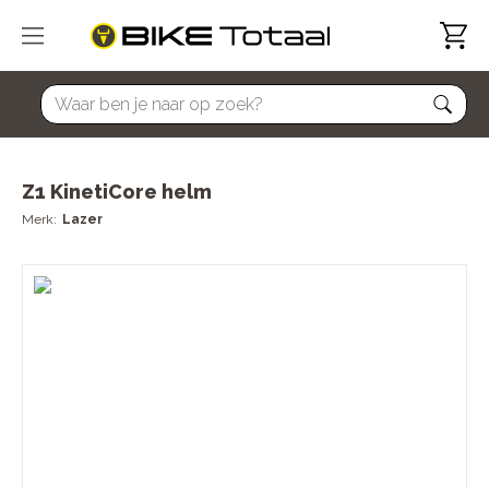
home
Z1 KinetiCore helm
Lazer