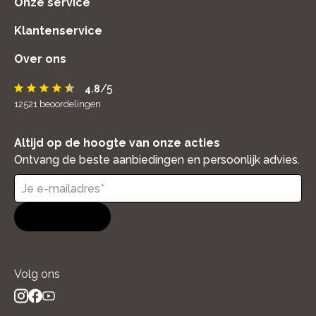
Onze service
Klantenservice
Over ons
/5
4.8
12521
beoordelingen
Altijd op de hoogte van onze acties
Ontvang de beste aanbiedingen en persoonlijk advies.
Aanmelden
Volg ons
instagram
facebook
youtube
- new window
- new window
- new window