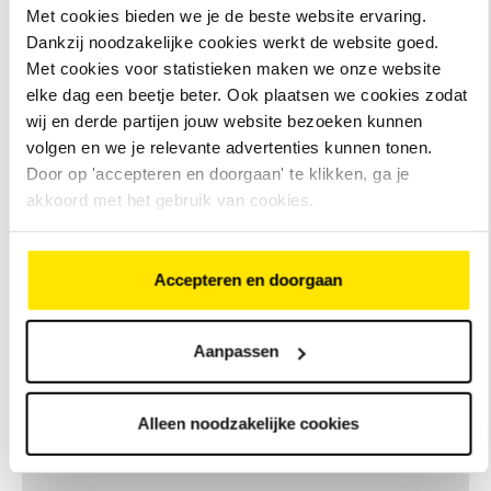
Met cookies bieden we je de beste website ervaring.
Dankzij noodzakelijke cookies werkt de website goed.
Met cookies voor statistieken maken we onze website
Gratis afhalen in de winkel
elke dag een beetje beter. Ook plaatsen we cookies zodat
Je kunt je fiets kosteloos in de winkel
wij en derde partijen jouw website bezoeken kunnen
afhalen. Let op: afhalen kan alleen in de
volgen en we je relevante advertenties kunnen tonen.
winkel die je geselecteerd hebt.
Door op 'accepteren en doorgaan' te klikken, ga je
akkoord met het gebruik van cookies.
Gratis thuisbezorgd vanaf 50 euro
Leveren is enkel mogelijk in Nederland.
Hiervoor brengen wij € 5,80 in rekening.
Accepteren en doorgaan
Vanaf 50 euro doen we dit gratis!
Deskundig advies
Aanpassen
De vakmensen van de ruim 170 Bike Totaal
winkels zijn getraind om je te helpen met al
Alleen noodzakelijke cookies
je fietsvragen, zowel voor tijdens als na je
aankoop. Zo kan jij lekker fietsen.