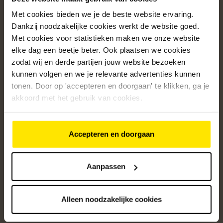
Met cookies bieden we je de beste website ervaring.
Populaire categorieën
Dankzij noodzakelijke cookies werkt de website goed.
Onze service
Met cookies voor statistieken maken we onze website
elke dag een beetje beter. Ook plaatsen we cookies
Klantenservice
zodat wij en derde partijen jouw website bezoeken
kunnen volgen en we je relevante advertenties kunnen
Over ons
tonen. Door op 'accepteren en doorgaan' te klikken, ga je
/5
akkoord met het gebruik van cookies.
4.8
12464
beoordelingen
Accepteren en doorgaan
Altijd op de hoogte van onze acties
Ontvang de beste aanbiedingen en persoonlijk advies.
Aanpassen
Aanmelden
Alleen noodzakelijke cookies