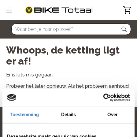
home
Whoops, de ketting ligt
er af!
Er is iets mis gegaan.
Probeer het later opnieuw. Als het probleem aanhoud
neem dan contact met ons op.
Toestemming
Details
Over
home
Deze website maakt gebruik van cookies